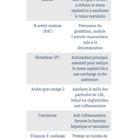
à réduire le stress
oxydatif et à améliorer
le tonus vasculaire
N-acétyl-cystéine
Précurseur du
(NAC)
glutathion, module
l'activité immunitaire,
aide à la
désintoxication
Glutathion (IV)
Antioxydant principal,
essentiel pour réduire
le stress oxydatif dû à
une surcharge en fer
antérieure.
Acides gras oméga-3
Améliore la taille des
particules de LDL,
réduit les triglycérides,
anti-inflammatoire
Curcumine
Anti-inflammatoire,
favorise la fonction
hépatique et vasculaire
Vitamine E (mélange
Protège les lipides de