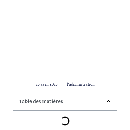
Étude de cas de Qeliza :
Quand le cholestérol parle le
langage de l'inflammation et
du fer
28 avril 2025
l'administration
Table des matières