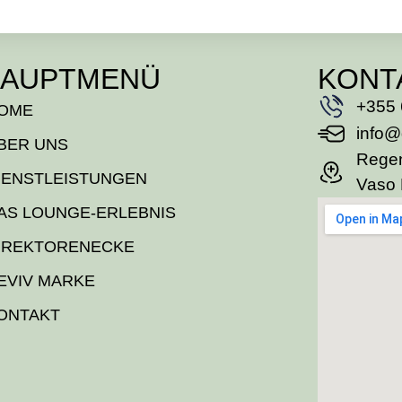
AUPTMENÜ
KONT
+355 
OME
info@
BER UNS
Regen
IENSTLEISTUNGEN
Vaso 
AS LOUNGE-ERLEBNIS
IREKTORENECKE
EVIV MARKE
ONTAKT