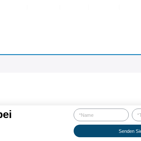
ngen
Pakete
Reviv
Preise
Prod
bei
Senden Si