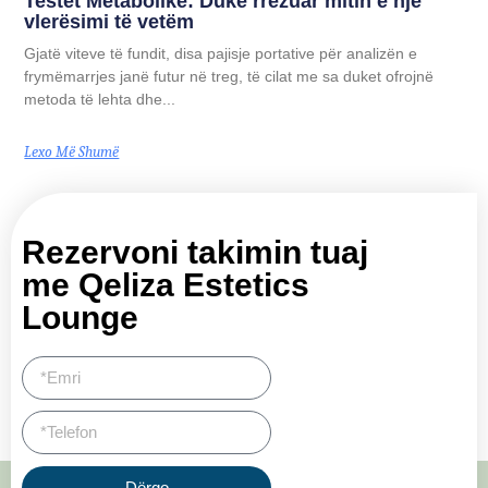
Testet Metabolike: Duke rrëzuar mitin e një
vlerësimi të vetëm
Gjatë viteve të fundit, disa pajisje portative për analizën e
frymëmarrjes janë futur në treg, të cilat me sa duket ofrojnë
metoda të lehta dhe...
Lexo Më Shumë
Rezervoni takimin tuaj
me Qeliza Estetics
Lounge
Dërgo