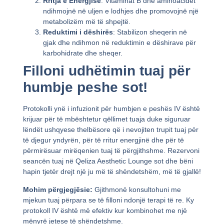
Rritja e Energjisë
: Vitaminat B dhe aminoacidet
ndihmojnë në uljen e lodhjes dhe promovojnë një
metabolizëm më të shpejtë.
Reduktimi i dëshirës
: Stabilizon sheqerin në
gjak dhe ndihmon në reduktimin e dëshirave për
karbohidrate dhe sheqer.
Filloni udhëtimin tuaj për
humbje peshe sot!
Protokolli ynë i infuzionit për humbjen e peshës IV është
krijuar për të mbështetur qëllimet tuaja duke siguruar
lëndët ushqyese thelbësore që i nevojiten trupit tuaj për
të djegur yndyrën, për të rritur energjinë dhe për të
përmirësuar mirëqenien tuaj të përgjithshme. Rezervoni
seancën tuaj në Qeliza Aesthetic Lounge sot dhe bëni
hapin tjetër drejt një ju më të shëndetshëm, më të gjallë!
Mohim përgjegjësie:
Gjithmonë konsultohuni me
mjekun tuaj përpara se të filloni ndonjë terapi të re. Ky
protokoll IV është më efektiv kur kombinohet me një
mënyrë jetese të shëndetshme.