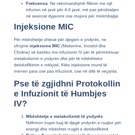
Frekuenca
: Ne rekomandojmë fillimin me një
infuzion në javë për 4-6 javë, më pas përshtatjen
në seancat dyjavore ose mujore për mirëmbajtje.
Injeksione MIC
Për mbështetje shtesë për djegien e yndyrës, ne
ofrojmë
injeksione MIC
(Metionine, Inositol dhe
Choline) së bashku me infuzionin IV për të përmirësuar
metabolizmin e yndyrës dhe për të mbështetur
detoksifikimin e mëlçisë. Këto injeksione mund të
merren para ose pas infuzionit, ose në ditë të veçanta.
Pse të zgjidhni Protokollin
e Infuzionit të Humbjes
IV?
Mbështetje e metabolizmit të yndyrës
:
Ndihmon trupin tuaj të djegë yndyrën e ruajtur për
energji dhe mbështet rrugët e detoksifikimit.