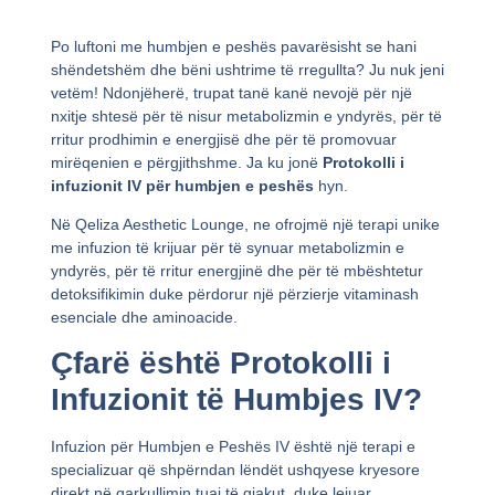
Po luftoni me humbjen e peshës pavarësisht se hani
shëndetshëm dhe bëni ushtrime të rregullta? Ju nuk jeni
vetëm! Ndonjëherë, trupat tanë kanë nevojë për një
nxitje shtesë për të nisur metabolizmin e yndyrës, për të
rritur prodhimin e energjisë dhe për të promovuar
mirëqenien e përgjithshme. Ja ku jonë
Protokolli i
infuzionit IV për humbjen e peshës
hyn.
Në Qeliza Aesthetic Lounge, ne ofrojmë një terapi unike
me infuzion të krijuar për të synuar metabolizmin e
yndyrës, për të rritur energjinë dhe për të mbështetur
detoksifikimin duke përdorur një përzierje vitaminash
esenciale dhe aminoacide.
Çfarë është Protokolli i
Infuzionit të Humbjes IV?
Infuzion për Humbjen e Peshës IV është një terapi e
specializuar që shpërndan lëndët ushqyese kryesore
direkt në qarkullimin tuaj të gjakut, duke lejuar