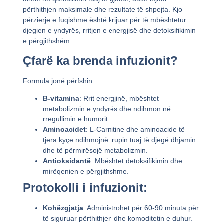
përthithjen maksimale dhe rezultate të shpejta. Kjo
përzierje e fuqishme është krijuar për të mbështetur
djegien e yndyrës, rritjen e energjisë dhe detoksifikimin
e përgjithshëm.
Çfarë ka brenda infuzionit?
Formula jonë përfshin:
B-vitamina
: Rrit energjinë, mbështet
metabolizmin e yndyrës dhe ndihmon në
rregullimin e humorit.
Aminoacidet
: L-Carnitine dhe aminoacide të
tjera kyçe ndihmojnë trupin tuaj të djegë dhjamin
dhe të përmirësojë metabolizmin.
Antioksidantë
: Mbështet detoksifikimin dhe
mirëqenien e përgjithshme.
Protokolli i infuzionit:
Kohëzgjatja
: Administrohet për 60-90 minuta për
të siguruar përthithjen dhe komoditetin e duhur.