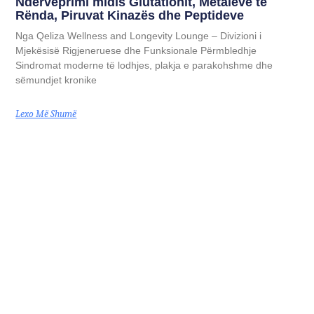
Ndërveprimi midis Glutationit, Metaleve të
Rënda, Piruvat Kinazës dhe Peptideve
Nga Qeliza Wellness and Longevity Lounge – Divizioni i
Mjekësisë Rigjeneruese dhe Funksionale Përmbledhje
Sindromat moderne të lodhjes, plakja e parakohshme dhe
sëmundjet kronike
Lexo Më Shumë