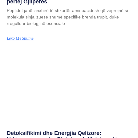
përtej Gjilpërës
Peptidet janë zinxhirë të shkurtër aminoacidesh që veprojnë si
molekula sinjalizuese shumë specifike brenda trupit, duke
rregulluar biologjinë esenciale
Lexo Më Shumë
Detoksifikimi dhe Energjia Qelizore: