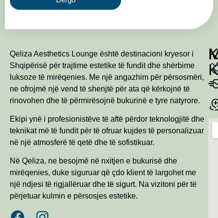
Qeliza Aesthetics Lounge është destinacioni kryesor i
Shqipërisë për trajtime estetike të fundit dhe shërbime
luksoze të mirëqenies. Me një angazhim për përsosmëri,
ne ofrojmë një vend të shenjtë për ata që kërkojnë të
rinovohen dhe të përmirësojnë bukurinë e tyre natyrore.
Ekipi ynë i profesionistëve të aftë përdor teknologjitë dhe
teknikat më të fundit për të ofruar kujdes të personalizuar
në një atmosferë të qetë dhe të sofistikuar.
Në Qeliza, ne besojmë në nxitjen e bukurisë dhe
mirëqenies, duke siguruar që çdo klient të largohet me
një ndjesi të rigjallëruar dhe të sigurt. Na vizitoni për të
përjetuar kulmin e përsosjes estetike.