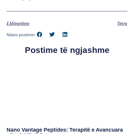
E Mëparshme
Tjetra
Ndani postimin:
Postime të ngjashme
Nano Vantage Peptides: Terapitë e Avancuara