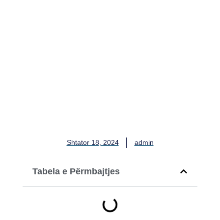
Zhbllokoni humbjen e
peshës me terapi infuzion
IV në Qeliza Aesthetic
Lounge
Shtator 18, 2024
admin
Tabela e Përmbajtjes