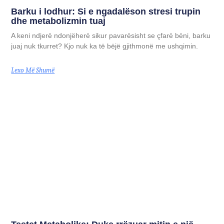
Barku i lodhur: Si e ngadalëson stresi trupin
dhe metabolizmin tuaj
A keni ndjerë ndonjëherë sikur pavarësisht se çfarë bëni, barku
juaj nuk tkurret? Kjo nuk ka të bëjë gjithmonë me ushqimin.
Lexo Më Shumë