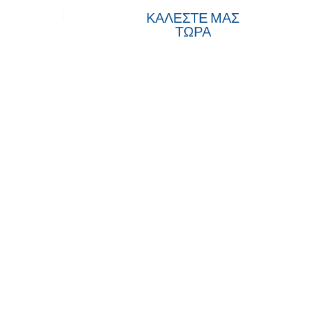
όντα
ΚΑΛΕΣΤΕ ΜΑΣ
ΤΩΡΑ
αρδιάς και η
υση.