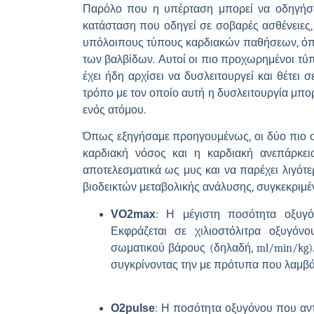
Παρόλο που η υπέρταση μπορεί να οδηγήσε
κατάσταση που οδηγεί σε σοβαρές ασθένειες, 
υπόλοιπους τύπους καρδιακών παθήσεων, όπω
των βαλβίδων. Αυτοί οι πιο προχωρημένοι τύπ
έχει ήδη αρχίσει να δυσλειτουργεί και θέτει
τρόπο με τον οποίο αυτή η δυσλειτουργία μπο
ενός ατόμου.
Όπως εξηγήσαμε προηγουμένως, οι δύο πιο συ
καρδιακή νόσος και η καρδιακή ανεπάρκεια
αποτελεσματικά ως μυς και να παρέχει λιγότ
βιοδεικτών μεταβολικής ανάλυσης, συγκεκριμέ
VO2max
:
Η μέγιστη ποσότητα οξυγ
Εκφράζεται σε χιλιοστόλιτρα οξυγόν
σωματικού βάρους (δηλαδή, ml/min/kg).
συγκρίνοντας την με πρότυπα που λαμβάν
O2pulse
:
Η ποσότητα οξυγόνου που αντ