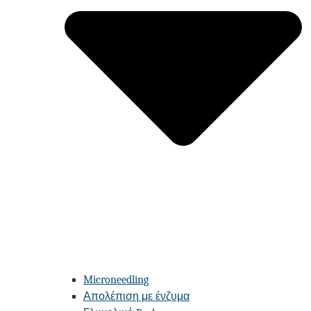
Microneedling
Απολέπιση με ένζυμα