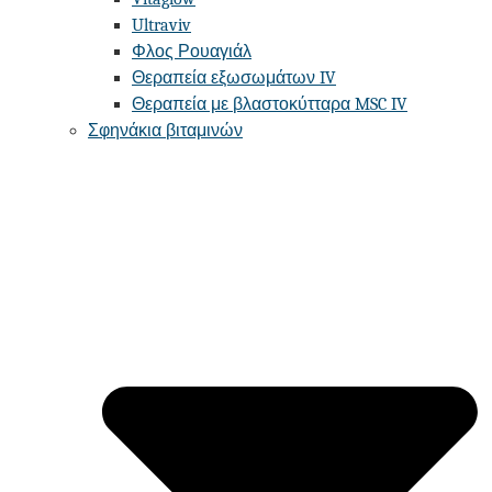
Ultraviv
Φλος Ρουαγιάλ
Θεραπεία εξωσωμάτων IV
Θεραπεία με βλαστοκύτταρα MSC IV
Σφηνάκια βιταμινών