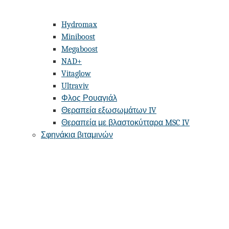
Hydromax
Miniboost
Megaboost
NAD+
Vitaglow
Ultraviv
Φλος Ρουαγιάλ
Θεραπεία εξωσωμάτων IV
Θεραπεία με βλαστοκύτταρα MSC IV
Σφηνάκια βιταμινών