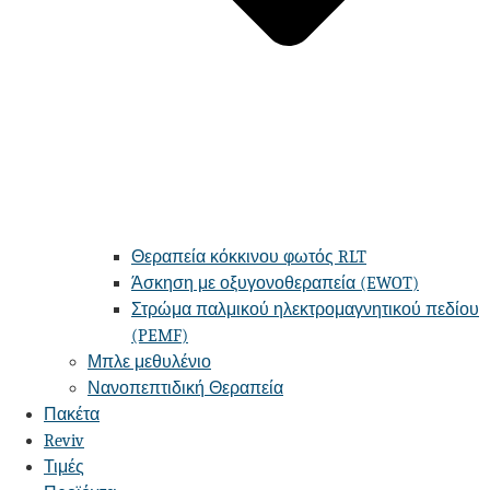
Θεραπεία κόκκινου φωτός RLT
Άσκηση με οξυγονοθεραπεία (EWOT)
Στρώμα παλμικού ηλεκτρομαγνητικού πεδίου
(PEMF)
Μπλε μεθυλένιο
Νανοπεπτιδική Θεραπεία
Πακέτα
Reviv
Τιμές