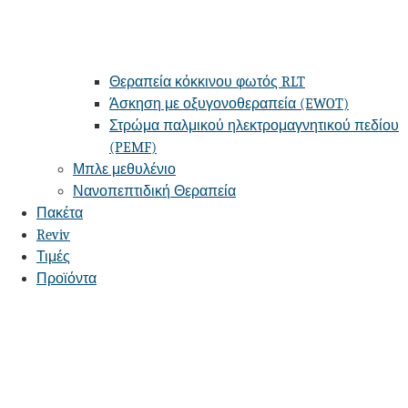
Θεραπεία κόκκινου φωτός RLT
Άσκηση με οξυγονοθεραπεία (EWOT)
Στρώμα παλμικού ηλεκτρομαγνητικού πεδίου
(PEMF)
Μπλε μεθυλένιο
Νανοπεπτιδική Θεραπεία
Πακέτα
Reviv
Τιμές
Προϊόντα