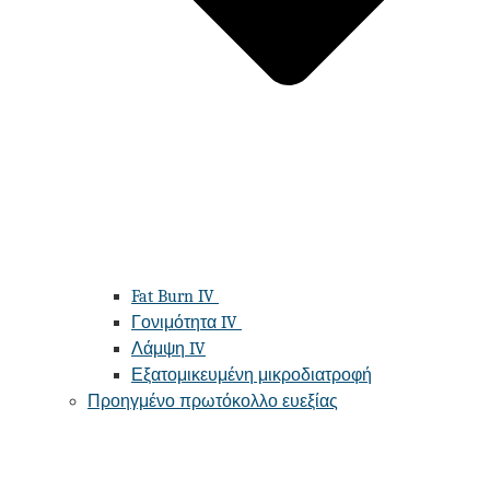
Fat Burn IV
Γονιμότητα IV
Λάμψη IV
Εξατομικευμένη μικροδιατροφή
Προηγμένο πρωτόκολλο ευεξίας