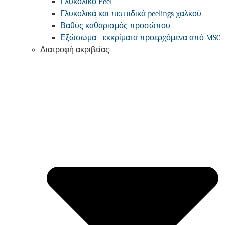
Γλυκολικό Peel
Γλυκολικά και πεπτιδικά peelings χαλκού
Βαθύς καθαρισμός προσώπου
Εξώσωμα - εκκρίματα προερχόμενα από MSC
Διατροφή ακριβείας