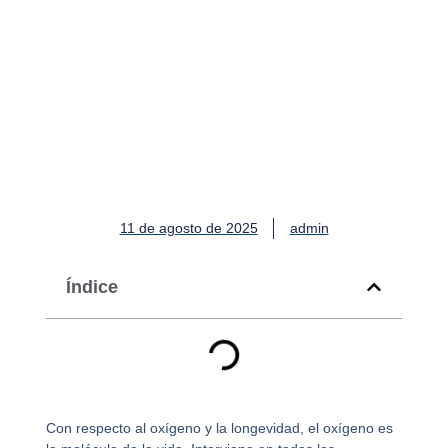
Póngase en contacto con
Oxígeno y longevidad: La
medida definitiva
11 de agosto de 2025
admin
Índice
Con respecto al oxígeno y la longevidad, el oxígeno es