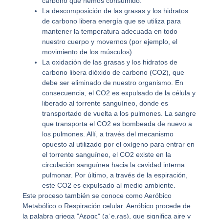
carbono que hemos consumido.
La descomposición de las grasas y los hidratos
de carbono libera energía que se utiliza para
mantener la temperatura adecuada en todo
nuestro cuerpo y movernos (por ejemplo, el
movimiento de los músculos).
La oxidación de las grasas y los hidratos de
carbono libera dióxido de carbono (CO2), que
debe ser eliminado de nuestro organismo. En
consecuencia, el CO2 es expulsado de la célula y
liberado al torrente sanguíneo, donde es
transportado de vuelta a los pulmones. La sangre
que transporta el CO2 es bombeada de nuevo a
los pulmones. Allí, a través del mecanismo
opuesto al utilizado por el oxígeno para entrar en
el torrente sanguíneo, el CO2 existe en la
circulación sanguínea hacia la cavidad interna
pulmonar. Por último, a través de la espiración,
este CO2 es expulsado al medio ambiente.
Este proceso también se conoce como
Aeróbico
Metabólico
o
Respiración celular
. Aeróbico procede de
la palabra griega "Aερας" (
aˈe.ɾas
), que significa aire y