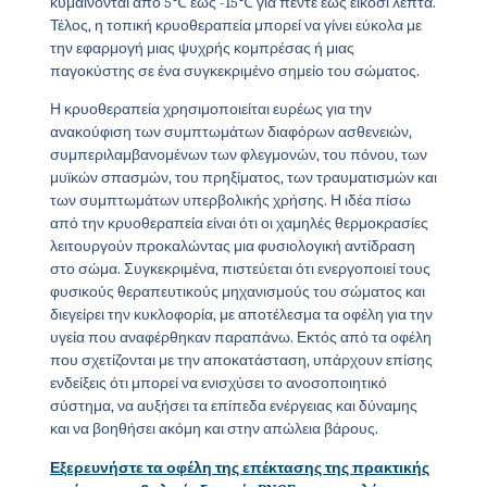
κυμαίνονται από 5℃ έως -15℃ για πέντε έως είκοσι λεπτά.
Τέλος, η τοπική κρυοθεραπεία μπορεί να γίνει εύκολα με
την εφαρμογή μιας ψυχρής κομπρέσας ή μιας
παγοκύστης σε ένα συγκεκριμένο σημείο του σώματος.
Η κρυοθεραπεία χρησιμοποιείται ευρέως για την
ανακούφιση των συμπτωμάτων διαφόρων ασθενειών,
συμπεριλαμβανομένων των φλεγμονών, του πόνου, των
μυϊκών σπασμών, του πρηξίματος, των τραυματισμών και
των συμπτωμάτων υπερβολικής χρήσης. Η ιδέα πίσω
από την κρυοθεραπεία είναι ότι οι χαμηλές θερμοκρασίες
λειτουργούν προκαλώντας μια φυσιολογική αντίδραση
στο σώμα. Συγκεκριμένα, πιστεύεται ότι ενεργοποιεί τους
φυσικούς θεραπευτικούς μηχανισμούς του σώματος και
διεγείρει την κυκλοφορία, με αποτέλεσμα τα οφέλη για την
υγεία που αναφέρθηκαν παραπάνω. Εκτός από τα οφέλη
που σχετίζονται με την αποκατάσταση, υπάρχουν επίσης
ενδείξεις ότι μπορεί να ενισχύσει το ανοσοποιητικό
σύστημα, να αυξήσει τα επίπεδα ενέργειας και δύναμης
και να βοηθήσει ακόμη και στην απώλεια βάρους.
Εξερευνήστε τα οφέλη της επέκτασης της πρακτικής