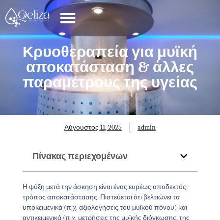
Κρυοθεραπεία για μυϊκή
αποκατάσταση & άλλες
παραμέτρους της υγείας
Αύγουστος 11, 2025
admin
Πίνακας περιεχομένων
Η ψύξη μετά την άσκηση είναι ένας ευρέως αποδεκτός
τρόπος αποκατάστασης. Πιστεύεται ότι βελτιώνει τα
υποκειμενικά (π.χ. αξιολογήσεις του μυϊκού πόνου) και
αντικειμενικά (π.χ. μετρήσεις της μυϊκής διόγκωσης, της