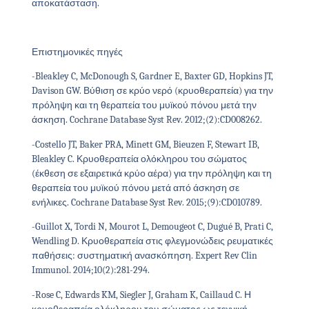
αποκατάσταση.
Επιστημονικές πηγές
-Bleakley C, McDonough S, Gardner E, Baxter GD, Hopkins JT,
Davison GW. Βύθιση σε κρύο νερό (κρυοθεραπεία) για την
πρόληψη και τη θεραπεία του μυϊκού πόνου μετά την
άσκηση. Cochrane Database Syst Rev. 2012;(2):CD008262.
-Costello JT, Baker PRA, Minett GM, Bieuzen F, Stewart IB,
Bleakley C. Κρυοθεραπεία ολόκληρου του σώματος
(έκθεση σε εξαιρετικά κρύο αέρα) για την πρόληψη και τη
θεραπεία του μυϊκού πόνου μετά από άσκηση σε
ενήλικες. Cochrane Database Syst Rev. 2015;(9):CD010789.
-Guillot X, Tordi N, Mourot L, Demougeot C, Dugué B, Prati C,
Wendling D. Κρυοθεραπεία στις φλεγμονώδεις ρευματικές
παθήσεις: συστηματική ανασκόπηση. Expert Rev Clin
Immunol. 2014;10(2):281-294.
-Rose C, Edwards KM, Siegler J, Graham K, Caillaud C. Η