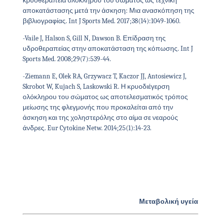
κρυοθεραπεία ολόκληρου του σώματος ως τεχνική
αποκατάστασης μετά την άσκηση: Μια ανασκόπηση της
βιβλιογραφίας. Int J Sports Med. 2017;38(14):1049-1060.
-Vaile J, Halson S, Gill N, Dawson B. Επίδραση της
υδροθεραπείας στην αποκατάσταση της κόπωσης. Int J
Sports Med. 2008;29(7):539-44.
-Ziemann E, Olek RA, Grzywacz T, Kaczor JJ, Antosiewicz J,
Skrobot W, Kujach S, Laskowski R. Η κρυοδιέγερση
ολόκληρου του σώματος ως αποτελεσματικός τρόπος
μείωσης της φλεγμονής που προκαλείται από την
άσκηση και της χοληστερόλης στο αίμα σε νεαρούς
άνδρες. Eur Cytokine Netw. 2014;25(1):14-23.
Μεταβολική υγεία