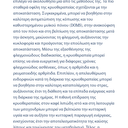
επιλέγει να ακολουθήσει μία από τις μεθόδους της. Τα πιο
σταθερά οφέλη της κρυοθεραπείας σχετίζονται με την
αποκατάσταση. Συγκεκριμένα, μπορεί να βοηθήσει στην
καλύτερη αντιμετώπιση της κόπωσης και του
καθυστερημένου μυϊκού πόνου (DOMS), στην ανακούφιση
από τον πόνο και στη βελτίωση της αποκατάστασης μετά
την άσκηση, μειώνοντας τη φλεγμονή, αυξάνοντας την
κυκλοφορία και προάγοντας την επούλωση και την
αποκατάσταση. Μέσω της εξασθένησης της
φλεγμονώδους διαδικασίας, η κρυοθεραπεία μπορεί
επίσης να είναι ευεργετική για διάφορες χρόνιες
φλεγμονώδεις ασθένειες, όπως η αρθρίτιδα και η
ρευματοειδής αρθρίτιδα. Επιπλέον, η απελευθέρωση
ενδορφινών κατά τη διάρκεια της κρυοθεραπείας μπορεί
να βοηθήσει στην καλύτερη καταπολέμηση του στρες,
αυξάνοντας έτσι τη διάθεση και τα επίπεδα ενέργειας κατά
τη διάρκεια της ημέρας. Η πιθανή επίδραση της
κρυοθεραπείας στον καφέ λιπώδη ιστό και στη λειτουργία
των μιτοχονδρίων μπορεί να βελτιώσει την κυτταρική
υγεία και να αυξήσει την κυτταρική παραγωγή ενέργειας,
ενισχύοντας έτσι την αποτελεσματικότητα της καύσης
λίπους και τονώνοντας τον μεταβολισμό. Τέλος, η