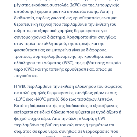
μέγιστης εκούσιας συστολής (MVC) και της λειτουργικής
απόδοσης) χαρακτηριστικά αποκατάστασης. Αυτή η
διαδικασία, ευρέως γνωστή ως κρυοθεραπεία, είναι μια
θεραπευτική τεχνική που περιλαμβάνει την έκθεση του
σώματος σε εξαιρετικά χαμηλές θερμοκρασίες για
σύντομο χρονικό διάστημα. Χρησιμοποιείται συνήθως
στον τομέα του αθλητισμού, της ιατρικής και της
φυσιοθεραπείας και μπορεί να γίνει με διάφορους
τρόπους, συμπεριλαμβανομένης της κρυοθεραπείας
ολόκληρου του σώματος (WBC), της εμβάπτισης σε κρύο
νερό (CWI) και της τοπικής κρυοθεραπείας, όπως με
παγοκύστες.
Η WBC περιλαμβάνει την έκθεση ολόκληρου του σώματος
σε πολύ χαμηλές θερμοκρασίες, συνήθως γύρω στους
-110℃ έως -140℃ μεταξύ δύο έως τεσσάρων λεπτών.
Κατά τη διάρκεια αυτής της διαδικασίας, ο εξεταζόμενος
εισέρχεται σε ειδικό θάλαμο που ψύχεται με υγρό άζωτο ή
ψυχρό ψυχρό αέρα. Από την άλλη πλευρά, η CWI
περιλαμβάνει τη βύθιση του σώματος ή τμημάτων του
σώματος σε κρύο νερό, συνήθως σε θερμοκρασίες που