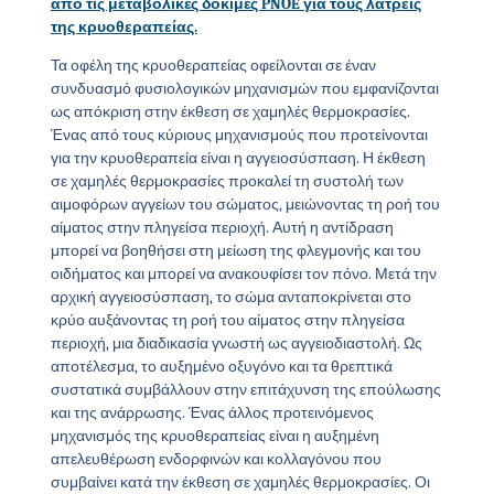
από τις μεταβολικές δοκιμές PNOE για τους λάτρεις
της κρυοθεραπείας.
Τα οφέλη της κρυοθεραπείας οφείλονται σε έναν
συνδυασμό φυσιολογικών μηχανισμών που εμφανίζονται
ως απόκριση στην έκθεση σε χαμηλές θερμοκρασίες.
Ένας από τους κύριους μηχανισμούς που προτείνονται
για την κρυοθεραπεία είναι η αγγειοσύσπαση. Η έκθεση
σε χαμηλές θερμοκρασίες προκαλεί τη συστολή των
αιμοφόρων αγγείων του σώματος, μειώνοντας τη ροή του
αίματος στην πληγείσα περιοχή. Αυτή η αντίδραση
μπορεί να βοηθήσει στη μείωση της φλεγμονής και του
οιδήματος και μπορεί να ανακουφίσει τον πόνο. Μετά την
αρχική αγγειοσύσπαση, το σώμα ανταποκρίνεται στο
κρύο αυξάνοντας τη ροή του αίματος στην πληγείσα
περιοχή, μια διαδικασία γνωστή ως αγγειοδιαστολή. Ως
αποτέλεσμα, το αυξημένο οξυγόνο και τα θρεπτικά
συστατικά συμβάλλουν στην επιτάχυνση της επούλωσης
και της ανάρρωσης. Ένας άλλος προτεινόμενος
μηχανισμός της κρυοθεραπείας είναι η αυξημένη
απελευθέρωση ενδορφινών και κολλαγόνου που
συμβαίνει κατά την έκθεση σε χαμηλές θερμοκρασίες. Οι