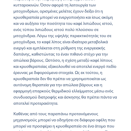
κυτταροκινών. Όσον αφορά τη λειτουργία των
μιτοχονδρίων, ορισμένες μελέτες έχουν δείξει ότι η
κρυοθεραπεία μπορεί να ενεργοποιήσει και ίσως ακόμη
και να αυξήσει την ποσότητα του καφέ λιπώδους ιστού,
ενός τύπου λιπώδους ιστού πολύ πλούσιου σε
μιτοχόνδρια. Λόγω της υψηλής περιεκτικότητάς του σε
μιτοχόνδρια, το καφέ λίπος είναι ιδιαίτερα μεταβολικά
ενεργό και εμπλέκεται στη ρύθμιση της ενεργειακής
δαπάνης, καθιστώντας το έναν πιθανό στόχο για την
απώλεια βάρους. Ωστόσο, η σχέση μεταξύ καφέ λίπους
και κρυοθεραπείας εξακολουθεί να αποτελεί ενεργό πεδίο
έρευνας με διφορούμενα στοιχεία. Ως εκ τούτου, η
κρυοθεραπεία δεν θα πρέπει να χρησιμοποιείται ως
αυτόνομη θεραπεία για την απώλεια βάρους και η
εφαρμογή επαρκούς θερμιδικού ελλείμματος μέσω ενός
συνδυασμού διατροφής και άσκησης θα πρέπει πάντα να
αποτελεί προτεραιότητα.
Καθένας από τους παραπάνω προτεινόμενους
μηχανισμούς μπορεί να οδηγήσει σε διάφορα οφέλη που
μπορεί να προσφέρει η κρυοθεραπεία σε ένα άτομο που