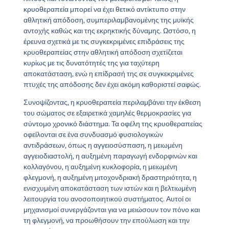
κρυοθεραπεία μπορεί να έχει θετικό αντίκτυπο στην
αθλητική απόδοση, συμπεριλαμβανομένης της μυϊκής
αντοχής καθώς και της εκρηκτικής δύναμης. Ωστόσο, η
έρευνα σχετικά με τις συγκεκριμένες επιδράσεις της
κρυοθεραπείας στην αθλητική απόδοση σχετίζεται
κυρίως με τις δυνατότητές της για ταχύτερη
αποκατάσταση, ενώ η επίδρασή της σε συγκεκριμένες
πτυχές της απόδοσης δεν έχει ακόμη καθοριστεί σαφώς.
Συνοψίζοντας, η κρυοθεραπεία περιλαμβάνει την έκθεση
του σώματος σε εξαιρετικά χαμηλές θερμοκρασίες για
σύντομο χρονικό διάστημα. Τα οφέλη της κρυοθεραπείας
οφείλονται σε ένα συνδυασμό φυσιολογικών
αντιδράσεων, όπως η αγγειοσύσπαση, η μειωμένη
αγγειοδιαστολή, η αυξημένη παραγωγή ενδορφινών και
κολλαγόνου, η αυξημένη κυκλοφορία, η μειωμένη
φλεγμονή, η αυξημένη μιτοχονδριακή δραστηριότητα, η
ενισχυμένη αποκατάσταση των ιστών και η βελτιωμένη
λειτουργία του ανοσοποιητικού συστήματος. Αυτοί οι
μηχανισμοί συνεργάζονται για να μειώσουν τον πόνο και
τη φλεγμονή, να προωθήσουν την επούλωση και την