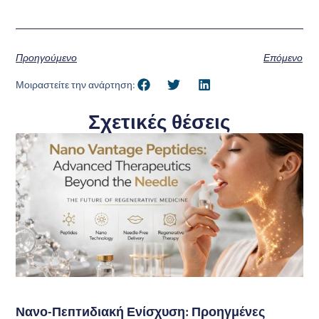
Προηγούμενο
Επόμενο
Μοιραστείτε την ανάρτηση:
Σχετικές θέσεις
Νανο-Πεптиδιακή Ενίσχυση: Προηγμένες