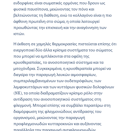
ενδορφίνες είναι σωματικές ορμόνες που δρουν ως
φυσικά παυσίπονα, μειώνοντας τον πόνο και
βελτιώνοντας τη διάθεση, ενώ το κολλαγόνο είναι η πιο
άφθονη πρωτεΐνη στο σώμα, η οποία λειτουργεί
προωθώντας την επισκευή και την αναγέννηση των
ιστών.
Η έκθεση σε χαμηλές θερμοκρασίες πιστεύεται επίσης ότι
ενεργοποιεί δύο άλλα κρίσιμα συστήματα του σώματος
που μπορεί να εμπλέκονται στα οφέλη της
κρυοθεραπείας, το ανοσοποιητικό σύστημα και τα
μιτοχόνδρια. Συγκεκριμένα, η κρυοθεραπεία μπορεί να
διεγείρει την παραγωγή λευκών αιμοσφαιρίων,
συμπεριλαμβανομένων των ουδετερόφιλων, των
λεμφοκυττάρων και των κυττάρων φυσικών δολοφόνων
(NK), τα οποία διαδραματίζουν κρίσιμο ρόλο στην
αντίδραση του ανοσοποιητικού συστήματος στη
φλεγμονή. Μπορεί επίσης να συμβάλει περαιτέρω στη
διαμόρφωση της φλεγμονώδους αντίδρασης του
οργανισμού, μειώνοντας την παραγωγή
προφλεγμονωδών κυτταροκινών και αυξάνοντας
παράλληλα την παραγωγή αντιφλεγμονωδών