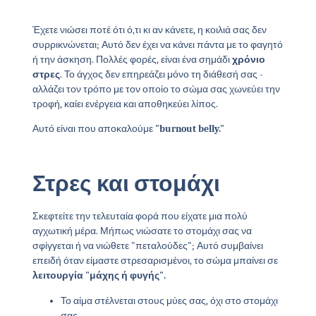
Έχετε νιώσει ποτέ ότι ό,τι κι αν κάνετε, η κοιλιά σας δεν
συρρικνώνεται; Αυτό δεν έχει να κάνει πάντα με το φαγητό
ή την άσκηση. Πολλές φορές, είναι ένα σημάδι
χρόνιο
στρες
. Το άγχος δεν επηρεάζει μόνο τη διάθεσή σας -
αλλάζει τον τρόπο με τον οποίο το σώμα σας χωνεύει την
τροφή, καίει ενέργεια και αποθηκεύει λίπος.
Αυτό είναι που αποκαλούμε
"burnout belly."
Στρες και στομάχι
Σκεφτείτε την τελευταία φορά που είχατε μια πολύ
αγχωτική μέρα. Μήπως νιώσατε το στομάχι σας να
σφίγγεται ή να νιώθετε "πεταλούδες"; Αυτό συμβαίνει
επειδή όταν είμαστε στρεσαρισμένοι, το σώμα μπαίνει σε
λειτουργία "μάχης ή φυγής".
Το αίμα στέλνεται στους μύες σας, όχι στο στομάχι
σας.