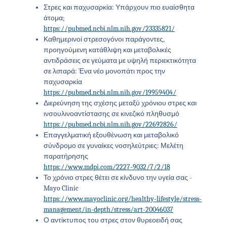
Στρες και παχυσαρκία: Υπάρχουν πιο ευαίσθητα
άτομα;
https://pubmed.ncbi.nlm.nih.gov/23335821/
Καθημερινοί στρεσογόνοι παράγοντες,
προηγούμενη κατάθλιψη και μεταβολικές
αντιδράσεις σε γεύματα με υψηλή περιεκτικότητα
σε λιπαρά: Ένα νέο μονοπάτι προς την
παχυσαρκία
https://pubmed.ncbi.nlm.nih.gov/19959404/
Διερεύνηση της σχέσης μεταξύ χρόνιου στρες και
ινσουλινοαντίστασης σε κινεζικό πληθυσμό
https://pubmed.ncbi.nlm.nih.gov/22692826/
Επαγγελματική εξουθένωση και μεταβολικό
σύνδρομο σε γυναίκες νοσηλεύτριες: Μελέτη
παρατήρησης
https://www.mdpi.com/2227-9032/7/2/18
Το χρόνιο στρες θέτει σε κίνδυνο την υγεία σας -
Mayo Clinic
https://www.mayoclinic.org/healthy-lifestyle/stress-
management/in-depth/stress/art-20046037
Ο αντίκτυπος του στρες στον θυρεοειδή σας