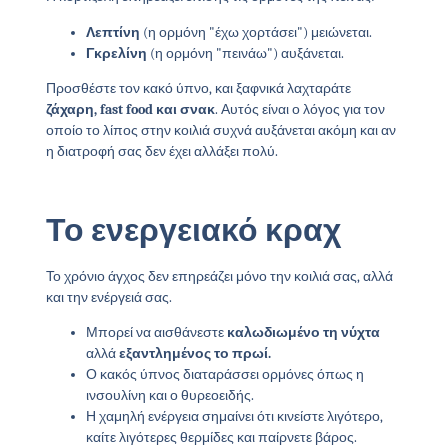
Λεπτίνη
(η ορμόνη "έχω χορτάσει") μειώνεται.
Γκρελίνη
(η ορμόνη "πεινάω") αυξάνεται.
Προσθέστε τον κακό ύπνο, και ξαφνικά λαχταράτε
ζάχαρη, fast food και σνακ
. Αυτός είναι ο λόγος για τον
οποίο το λίπος στην κοιλιά συχνά αυξάνεται ακόμη και αν
η διατροφή σας δεν έχει αλλάξει πολύ.
Το ενεργειακό κραχ
Το χρόνιο άγχος δεν επηρεάζει μόνο την κοιλιά σας, αλλά
και την ενέργειά σας.
Μπορεί να αισθάνεστε
καλωδιωμένο τη νύχτα
αλλά
εξαντλημένος το πρωί.
Ο κακός ύπνος διαταράσσει ορμόνες όπως η
ινσουλίνη και ο θυρεοειδής.
Η χαμηλή ενέργεια σημαίνει ότι κινείστε λιγότερο,
καίτε λιγότερες θερμίδες και παίρνετε βάρος.