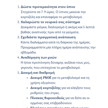
Δώστε προτεραιότητα στον ύπνο
Στοχεύστε σε 7-9 ώρες. Ο ύπνος μειώνει την
κορτιζόλη και επαναφέρει το μεταβολισμό.
Χαλαρώστε το νευρικό σας σύστημα
Δοκιμάστε γιόγκα, διαλογισμό ή ακόμη και 5 λεπτά
βαθιάς αναπνοής πριν από τα γεύματα.
Σχεδιάστε πραγματική ανάπαυση
Κάντε διαλείμματα κατά τη διάρκεια της ημέρας.
Προγραμματίστε μία πλήρη ημέρα ανάπαυσης την
εβδομάδα.
Αναδόμηση των μυών
Η ήπια προπόνηση δύναμης αυξάνει τους μυς,
γεγονός που επιταχύνει το μεταβολισμό.
Δοκιμή και διαδρομή
Δοκιμή PNOĒ
για το μεταβολισμό και τη
χρήση οξυγόνου.
Δοκιμή κορτιζόλης
για να ελέγξετε τους
ρυθμούς του στρες.
Πίνακας θυρεοειδούς
για να δείτε αν οι
ορμόνες σας επιβραδύνουν.