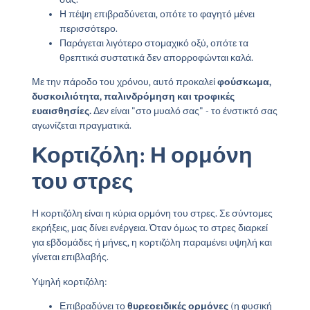
Η πέψη επιβραδύνεται, οπότε το φαγητό μένει
περισσότερο.
Παράγεται λιγότερο στομαχικό οξύ, οπότε τα
θρεπτικά συστατικά δεν απορροφώνται καλά.
Με την πάροδο του χρόνου, αυτό προκαλεί
φούσκωμα,
δυσκοιλιότητα, παλινδρόμηση και τροφικές
ευαισθησίες.
Δεν είναι "στο μυαλό σας" - το ένστικτό σας
αγωνίζεται πραγματικά.
Κορτιζόλη: Η ορμόνη
του στρες
Η κορτιζόλη είναι η κύρια ορμόνη του στρες. Σε σύντομες
εκρήξεις, μας δίνει ενέργεια. Όταν όμως το στρες διαρκεί
για εβδομάδες ή μήνες, η κορτιζόλη παραμένει υψηλή και
γίνεται επιβλαβής.
Υψηλή κορτιζόλη:
Επιβραδύνει το
θυρεοειδικές ορμόνες
(η φυσική