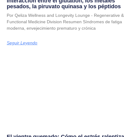
interacción entre el glutatión, los metales
pesados, la piruvato quinasa y los péptidos
Por Qeliza Wellness and Longevity Lounge - Regenerative &
Functional Medicine Division Resumen Síndromes de fatiga
moderna, envejecimiento prematuro y crónica
Seguir Leyendo
El vientre quemado: Cómo el estrés ralentiza