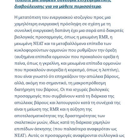
διαβούλευσης για να μάθετε περισσότερα
.
Η μετατόπιση του ενεργειακού ισοζυγίου προς μια
χαμηλότερη ενεργειακή πρόσληψη σε σχέση με τη
συνολική ενεργειακή δαπάνη έχει μια σειρά από διακριτές
βιολογικές προσαρμογές, όπως η μειωμένη RMR, η
μειωμένη NEAT και τα μεταβαλλόμενα επίπεδα των
κυκλοφορούντων ορμονών που ρυθμίζουν την όρεξη
(αυξημένα επίπεδα ορμονών που προκαλούν ορεξία ή
πείνα, όπως η γκρελίνη, και μειωμένα επίπεδα ορμονών
που προκαλούν ανορεξία ή κορεσμό, όπως η λεπτίνη),
που είναι γνωστό ότι επηρεάζουν την απώλεια βάρους,
αλλά, ακόμη πιο σημαντικό, τη μακροπρόθεσμη
διατήρηση του βάρους. Οι πιο ισχυρές βιολογικές
προσαρμογές που συμβαίνουν κατά τη διάρκεια της
απώλειας βάρους και λειτουργούν κατά τη συνέχειά της
είναι η μείωση της RMR και η αύξηση της
αποτελεσματικότητας της δραστηριότητας των
σκελετικών μυών, ιδίως κατά τη διάρκεια χαμηλών
επιπέδων άσκησης (που παλαιότερα αναφερόταν ως
NEAT). Αυτές οι προσαρμογές αναφέρονται συλλογικά ως