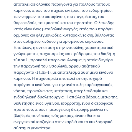
αποτελεί αιτιολογικό παράγοντα για πολλούς τύπους
καρκίνου, όπως του παχέος εντέρου, του ενδομητρίου,
των νεφρών, του οισοφάγου, του παγκρέατος, του
θυρεοειδούς, του μαστού και του προστάτη. Ο λιπώδης
ιστός είναι ένας μεταβολικά ενεργός ιστός που παράγει
ορμόνες και φλεγμονώδεις κυτταροκίνες συμβάλλοντας
στον αυξημένο κίνδυνο για ορισμένους καρκίνους.
Επιπλέον, η αντίσταση στην ινσουλίνη, χαρακτηριστικό
γνώρισμα της παχυσαρκίας και πρόδρομος του διαβήτη
τύπου ΙΙ, προκαλεί υπερινσουλιναιμία, η οποία διεγείρει
την παραγωγή του ινσουλινόμορφου αυξητικού
παράγοντα -1 (IGF-1), με αποτέλεσμα αυξημένο κίνδυνο
καρκίνου. Η παχυσαρκία αποτελεί επίσης ισχυρό
παράγοντα κινδύνου για την ανάπτυξη καρδιαγγειακής
νόσου, προκαλώντας υπέρταση, υπερλιπιδαιμία και
ενδοθηλιακή δυσλειτουργία. Η απώλεια βάρους μέσω της
υιοθέτησης ενός υγιεινού, ισορροπημένου διατροφικού
προτύπου, όπως η μεσογειακή διατροφή, μειώνει τις
βλαβερές συνέπειες ενός μακροχρόνιου θετικού
ενεργειακού ισοζυγίου στην καρδιά και το κυκλοφορικό
σύστημα γενικότερα.