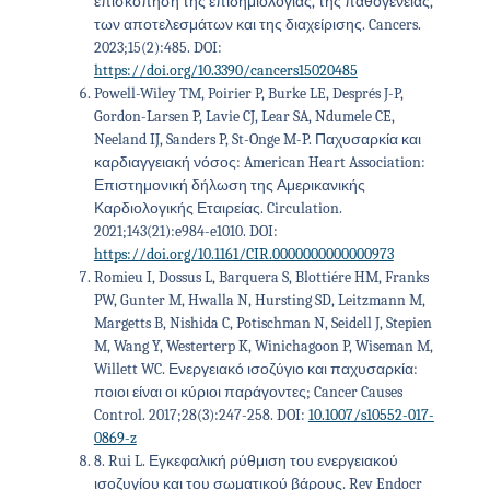
επισκόπηση της επιδημιολογίας, της παθογένειας,
των αποτελεσμάτων και της διαχείρισης. Cancers.
2023;15(2):485. DOI:
https://doi.org/10.3390/cancers15020485
Powell-Wiley TM, Poirier P, Burke LE, Després J-P,
Gordon-Larsen P, Lavie CJ, Lear SA, Ndumele CE,
Neeland IJ, Sanders P, St-Onge M-P. Παχυσαρκία και
καρδιαγγειακή νόσος: American Heart Association:
Επιστημονική δήλωση της Αμερικανικής
Καρδιολογικής Εταιρείας. Circulation.
2021;143(21):e984-e1010. DOI:
https://doi.org/10.1161/CIR.0000000000000973
Romieu I, Dossus L, Barquera S, Blottiére HM, Franks
PW, Gunter M, Hwalla N, Hursting SD, Leitzmann M,
Margetts B, Nishida C, Potischman N, Seidell J, Stepien
M, Wang Y, Westerterp K, Winichagoon P, Wiseman M,
Willett WC. Ενεργειακό ισοζύγιο και παχυσαρκία:
ποιοι είναι οι κύριοι παράγοντες; Cancer Causes
Control. 2017;28(3):247-258. DOI:
10.1007/s10552-017-
0869-z
8
.
Rui L. Εγκεφαλική ρύθμιση του ενεργειακού
ισοζυγίου και του σωματικού βάρους. Rev Endocr