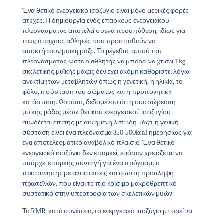
Ένα θετικό ενεργειακό ισοζύγιο είναι μόνο μερικές φορές
ατυχές. Η δημιουργία ενός επαρκούς ενεργειακού
πλεονάσματος αποτελεί συχνά προϋπόθεση, ιδίως για
τους άπαχους αθλητές που προσπαθούν να
αποκτήσουν μυϊκή μάζα. Το μέγεθος αυτού του
πλεονάσματος ώστε ο αθλητής να μπορεί να χτίσει 1 kg
σκελετικής μυϊκής μάζας δεν έχει ακόμη καθοριστεί λόγω
ανεκτίμητων μεταβλητών όπως η γενετική, η ηλικία, το
φύλο, η σύσταση του σώματος και η προπονητική
κατάσταση. Ωστόσο, δεδομένου ότι η συσσώρευση
μυϊκής μάζας μέσω θετικού ενεργειακού ισοζυγίου
συνδέεται επίσης με αυξημένη λιπώδη μάζα, η γενική
σύσταση είναι ένα πλεόνασμα 350-500kcal ημερησίως για
ένα αποτελεσματικό αναβολικό πλαίσιο. Ένα θετικό
ενεργειακό ισοζύγιο δεν επαρκεί, εφόσον χρειάζεται να
υπάρχει επαρκής συνταγή για ένα πρόγραμμα
προπόνησης με αντιστάσεις και σωστή πρόσληψη
πρωτεϊνών, που είναι το πιο κρίσιμο μακροθρεπτικό
συστατικό στην υπερτροφία των σκελετικών μυών.
Το RMR, κατά συνέπεια, το ενεργειακό ισοζύγιο μπορεί να