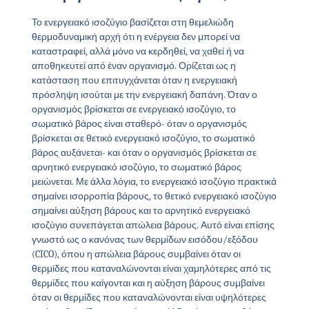
Το ενεργειακό ισοζύγιο βασίζεται στη θεμελιώδη
θερμοδυναμική αρχή ότι η ενέργεια δεν μπορεί να
καταστραφεί, αλλά μόνο να κερδηθεί, να χαθεί ή να
αποθηκευτεί από έναν οργανισμό. Ορίζεται ως η
κατάσταση που επιτυγχάνεται όταν η ενεργειακή
πρόσληψη ισούται με την ενεργειακή δαπάνη. Όταν ο
οργανισμός βρίσκεται σε ενεργειακό ισοζύγιο, το
σωματικό βάρος είναι σταθερό- όταν ο οργανισμός
βρίσκεται σε θετικό ενεργειακό ισοζύγιο, το σωματικό
βάρος αυξάνεται- και όταν ο οργανισμός βρίσκεται σε
αρνητικό ενεργειακό ισοζύγιο, το σωματικό βάρος
μειώνεται. Με άλλα λόγια, το ενεργειακό ισοζύγιο πρακτικά
σημαίνει ισορροπία βάρους, το θετικό ενεργειακό ισοζύγιο
σημαίνει αύξηση βάρους και το αρνητικό ενεργειακό
ισοζύγιο συνεπάγεται απώλεια βάρους. Αυτό είναι επίσης
γνωστό ως ο κανόνας των θερμίδων εισόδου/εξόδου
(CICO), όπου η απώλεια βάρους συμβαίνει όταν οι
θερμίδες που καταναλώνονται είναι χαμηλότερες από τις
θερμίδες που καίγονται και η αύξηση βάρους συμβαίνει
όταν οι θερμίδες που καταναλώνονται είναι υψηλότερες