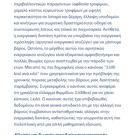
περιβαλλοντικών παραγόντων (αφθονία τροφίμων,
χαμηλό κόστος εύγευστων τροφίμων με υψηλή
περιεκτικότητα σε λιπαρά και ζάχαρη, έλλειψη υποδομών
και κινήτρων για σωματική δραστηριότητα) οδηγεί σε
συσσώρευση λίπους και τελικά σε παχυσαρκία. Αντίθετα,
η ενεργειακή δαπάνη πρέπει να υπερβαίνει την ενεργειακή
πρόσληψη (αρνητικό ενεργειακό ισοζύγιο) για να χάσουμε
βάρος. Ωστόσο, το μέγεθος αυτού του αρνητικού
ενεργειακού ισοζυγίου είναι εξαιρετικά αμφισβητήσιμο και
πολλές θεωρίες έχουν αναπτυχθεί με την πάροδο των
ετών. Μία από τις πιο δημοφιλείς είναι ο κανόνας "3.500
kcal ανά κιλό" που χρησιμοποιείται για την πρόβλεψη της
χρονικής πορείας μεταβολής του βάρους μιας διαιτητικής
παρέμβασης. Συγκεκριμένα, ο κανόνας αυτός αναφέρει
ότι χρειάζεται έλλειμμα θερμίδων 3.500kcal για να χάσει
κάποιος 1 κιλό. Ο κανόνας αυτός έχει επιβεβαιωθεί,
δεδομένου ότι είναι γενικά αποδεκτό ότι με την αλλαγή του
βάρους συμβαίνουν αντισταθμιστικές αλλαγές στην
ενεργειακή δαπάνη, καθιστώντας την ισορροπία αυτή πιο
πολύπλοκη από μια απλή μαθηματική εξίσωση.
Κλείστε μια δωρεάν συνεδρία επιχειρηματικής