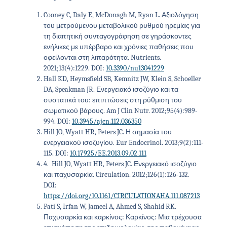
Cooney C, Daly E, McDonagh M, Ryan L. Αξιολόγηση
του μετρούμενου μεταβολικού ρυθμού ηρεμίας για
τη διαιτητική συνταγογράφηση σε γηράσκοντες
ενήλικες με υπέρβαρο και χρόνιες παθήσεις που
οφείλονται στη λιπαρότητα. Nutrients.
2021;13(4):1229. DOI:
10.3390/nu13041229
Hall KD, Heymsfield SB, Kemnitz JW, Klein S, Schoeller
DA, Speakman JR. Ενεργειακό ισοζύγιο και τα
συστατικά του: επιπτώσεις στη ρύθμιση του
σωματικού βάρους. Am J Clin Nutr. 2012;95(4):989-
994. DOI:
10.3945/ajcn.112.036350
Hill JO, Wyatt HR, Peters JC. Η σημασία του
ενεργειακού ισοζυγίου. Eur Endocrinol. 2013;9(2):111-
115. DOI:
10.17925/EE.2013.09.02.111
4
.
Hill JO, Wyatt HR, Peters JC. Ενεργειακό ισοζύγιο
και παχυσαρκία. Circulation. 2012;126(1):126-132.
DOI:
https://doi.org/10.1161/CIRCULATIONAHA.111.087213
Pati S, Irfan W, Jameel A, Ahmed S, Shahid RK.
Παχυσαρκία και καρκίνος: Καρκίνος: Μια τρέχουσα