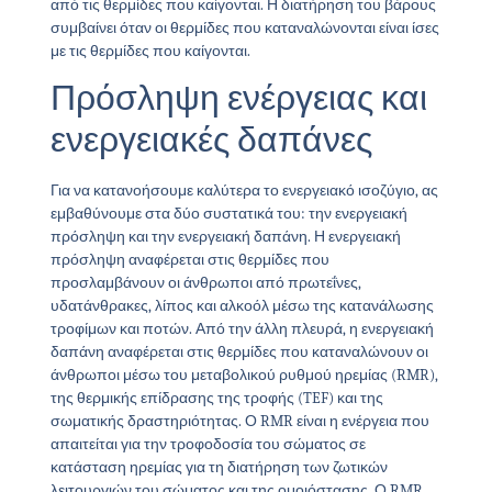
από τις θερμίδες που καίγονται. Η διατήρηση του βάρους
συμβαίνει όταν οι θερμίδες που καταναλώνονται είναι ίσες
με τις θερμίδες που καίγονται.
Πρόσληψη ενέργειας και
ενεργειακές δαπάνες
Για να κατανοήσουμε καλύτερα το ενεργειακό ισοζύγιο, ας
εμβαθύνουμε στα δύο συστατικά του: την ενεργειακή
πρόσληψη και την ενεργειακή δαπάνη. Η ενεργειακή
πρόσληψη αναφέρεται στις θερμίδες που
προσλαμβάνουν οι άνθρωποι από πρωτεΐνες,
υδατάνθρακες, λίπος και αλκοόλ μέσω της κατανάλωσης
τροφίμων και ποτών. Από την άλλη πλευρά, η ενεργειακή
δαπάνη αναφέρεται στις θερμίδες που καταναλώνουν οι
άνθρωποι μέσω του μεταβολικού ρυθμού ηρεμίας (RMR),
της θερμικής επίδρασης της τροφής (TEF) και της
σωματικής δραστηριότητας. Ο RMR είναι η ενέργεια που
απαιτείται για την τροφοδοσία του σώματος σε
κατάσταση ηρεμίας για τη διατήρηση των ζωτικών
λειτουργιών του σώματος και της ομοιόστασης. Ο RMR