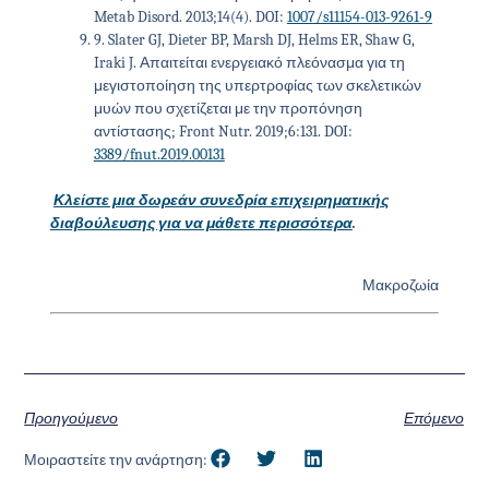
Metab Disord. 2013;14(4). DOI:
1007/s11154-013-9261-9
9
.
Slater GJ, Dieter BP, Marsh DJ, Helms ER, Shaw G,
Iraki J. Απαιτείται ενεργειακό πλεόνασμα για τη
μεγιστοποίηση της υπερτροφίας των σκελετικών
μυών που σχετίζεται με την προπόνηση
αντίστασης; Front Nutr. 2019;6:131. DOI:
3389/fnut.2019.00131
Κλείστε μια δωρεάν συνεδρία επιχειρηματικής
διαβούλευσης για να μάθετε περισσότερα
.
Μακροζωία
Προηγούμενο
Επόμενο
Μοιραστείτε την ανάρτηση: