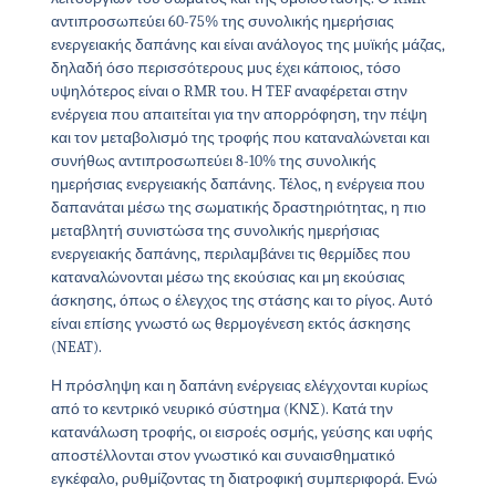
αντιπροσωπεύει 60-75% της συνολικής ημερήσιας
ενεργειακής δαπάνης και είναι ανάλογος της μυϊκής μάζας,
δηλαδή όσο περισσότερους μυς έχει κάποιος, τόσο
υψηλότερος είναι ο RMR του. Η TEF αναφέρεται στην
ενέργεια που απαιτείται για την απορρόφηση, την πέψη
και τον μεταβολισμό της τροφής που καταναλώνεται και
συνήθως αντιπροσωπεύει 8-10% της συνολικής
ημερήσιας ενεργειακής δαπάνης. Τέλος, η ενέργεια που
δαπανάται μέσω της σωματικής δραστηριότητας, η πιο
μεταβλητή συνιστώσα της συνολικής ημερήσιας
ενεργειακής δαπάνης, περιλαμβάνει τις θερμίδες που
καταναλώνονται μέσω της εκούσιας και μη εκούσιας
άσκησης, όπως ο έλεγχος της στάσης και το ρίγος. Αυτό
είναι επίσης γνωστό ως θερμογένεση εκτός άσκησης
(NEAT).
Η πρόσληψη και η δαπάνη ενέργειας ελέγχονται κυρίως
από το κεντρικό νευρικό σύστημα (ΚΝΣ). Κατά την
κατανάλωση τροφής, οι εισροές οσμής, γεύσης και υφής
αποστέλλονται στον γνωστικό και συναισθηματικό
εγκέφαλο, ρυθμίζοντας τη διατροφική συμπεριφορά. Ενώ