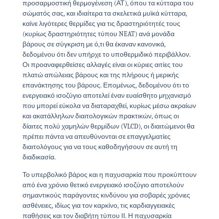
προσαρμοστική θερμογένεση (ΑΤ), όπου τα κύτταρα του
σώματός σας, και ιδιαίτερα τα σκελετικά μυϊκά κύτταρα,
καίνε λιγότερες θερμίδες για τις δραστηριότητές τους
(κυρίως δραστηριότητες τύπου NEAT) ανά μονάδα
βάρους σε σύγκριση με ό,τι θα έκαναν κανονικά,
δεδομένου ότι δεν υπήρχε το υποθερμιδικό περιβάλλον.
Οι προαναφερθείσες αλλαγές είναι οι κύριες αιτίες του
πλατώ απώλειας βάρους και της πλήρους ή μερικής
επανάκτησης του βάρους. Επομένως, δεδομένου ότι το
ενεργειακό ισοζύγιο αποτελεί έναν ευαίσθητο μηχανισμό
που μπορεί εύκολα να διαταραχθεί, κυρίως μέσω ακραίων
και ακατάλληλων διαιτολογικών πρακτικών, όπως οι
δίαιτες πολύ χαμηλών θερμίδων (VLCD), οι διαιτώμενοι θα
πρέπει πάντα να απευθύνονται σε επαγγελματίες
διαιτολόγους για να τους καθοδηγήσουν σε αυτή τη
διαδικασία.
Το υπερβολικό βάρος και η παχυσαρκία που προκύπτουν
από ένα χρόνιο θετικό ενεργειακό ισοζύγιο αποτελούν
σημαντικούς παράγοντες κινδύνου για σοβαρές χρόνιες
ασθένειες, ιδίως για τον καρκίνο, τις καρδιαγγειακές
παθήσεις και τον διαβήτη τύπου ΙΙ. Η παχυσαρκία