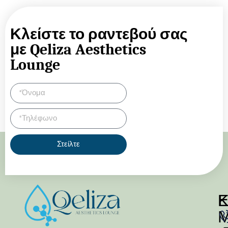
Κλείστε το ραντεβού σας
με Qeliza Aesthetics
Lounge
Στείλτε
Κ
Ε