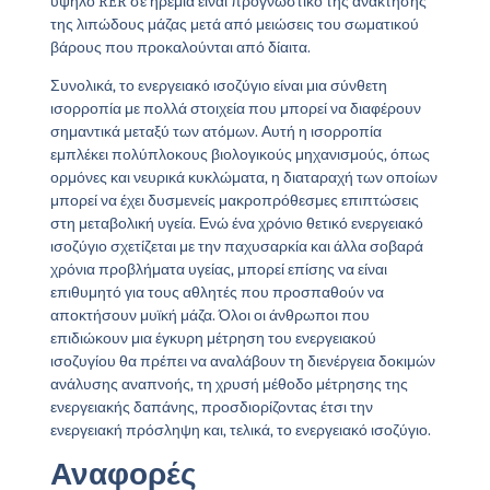
υψηλό RER σε ηρεμία είναι προγνωστικό της ανάκτησης
της λιπώδους μάζας μετά από μειώσεις του σωματικού
βάρους που προκαλούνται από δίαιτα.
Συνολικά, το ενεργειακό ισοζύγιο είναι μια σύνθετη
ισορροπία με πολλά στοιχεία που μπορεί να διαφέρουν
σημαντικά μεταξύ των ατόμων. Αυτή η ισορροπία
εμπλέκει πολύπλοκους βιολογικούς μηχανισμούς, όπως
ορμόνες και νευρικά κυκλώματα, η διαταραχή των οποίων
μπορεί να έχει δυσμενείς μακροπρόθεσμες επιπτώσεις
στη μεταβολική υγεία. Ενώ ένα χρόνιο θετικό ενεργειακό
ισοζύγιο σχετίζεται με την παχυσαρκία και άλλα σοβαρά
χρόνια προβλήματα υγείας, μπορεί επίσης να είναι
επιθυμητό για τους αθλητές που προσπαθούν να
αποκτήσουν μυϊκή μάζα. Όλοι οι άνθρωποι που
επιδιώκουν μια έγκυρη μέτρηση του ενεργειακού
ισοζυγίου θα πρέπει να αναλάβουν τη διενέργεια δοκιμών
ανάλυσης αναπνοής, τη χρυσή μέθοδο μέτρησης της
ενεργειακής δαπάνης, προσδιορίζοντας έτσι την
ενεργειακή πρόσληψη και, τελικά, το ενεργειακό ισοζύγιο.
Αναφορές