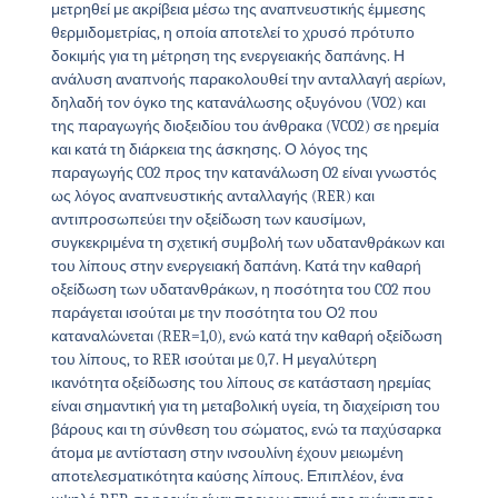
μετρηθεί με ακρίβεια μέσω της αναπνευστικής έμμεσης
θερμιδομετρίας, η οποία αποτελεί το χρυσό πρότυπο
δοκιμής για τη μέτρηση της ενεργειακής δαπάνης. Η
ανάλυση αναπνοής παρακολουθεί την ανταλλαγή αερίων,
δηλαδή τον όγκο της κατανάλωσης οξυγόνου (VO2) και
της παραγωγής διοξειδίου του άνθρακα (VCO2) σε ηρεμία
και κατά τη διάρκεια της άσκησης. Ο λόγος της
παραγωγής CO2 προς την κατανάλωση O2 είναι γνωστός
ως λόγος αναπνευστικής ανταλλαγής (RER) και
αντιπροσωπεύει την οξείδωση των καυσίμων,
συγκεκριμένα τη σχετική συμβολή των υδατανθράκων και
του λίπους στην ενεργειακή δαπάνη. Κατά την καθαρή
οξείδωση των υδατανθράκων, η ποσότητα του CO2 που
παράγεται ισούται με την ποσότητα του Ο2 που
καταναλώνεται (RER=1,0), ενώ κατά την καθαρή οξείδωση
του λίπους, το RER ισούται με 0,7. Η μεγαλύτερη
ικανότητα οξείδωσης του λίπους σε κατάσταση ηρεμίας
είναι σημαντική για τη μεταβολική υγεία, τη διαχείριση του
βάρους και τη σύνθεση του σώματος, ενώ τα παχύσαρκα
άτομα με αντίσταση στην ινσουλίνη έχουν μειωμένη
αποτελεσματικότητα καύσης λίπους. Επιπλέον, ένα