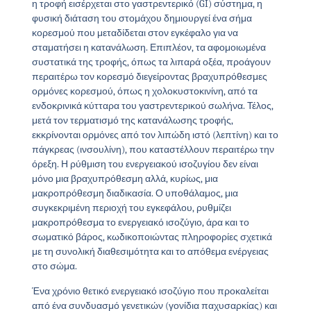
η τροφή εισέρχεται στο γαστρεντερικό (GI) σύστημα, η
φυσική διάταση του στομάχου δημιουργεί ένα σήμα
κορεσμού που μεταδίδεται στον εγκέφαλο για να
σταματήσει η κατανάλωση. Επιπλέον, τα αφομοιωμένα
συστατικά της τροφής, όπως τα λιπαρά οξέα, προάγουν
περαιτέρω τον κορεσμό διεγείροντας βραχυπρόθεσμες
ορμόνες κορεσμού, όπως η χολοκυστοκινίνη, από τα
ενδοκρινικά κύτταρα του γαστρεντερικού σωλήνα. Τέλος,
μετά τον τερματισμό της κατανάλωσης τροφής,
εκκρίνονται ορμόνες από τον λιπώδη ιστό (λεπτίνη) και το
πάγκρεας (ινσουλίνη), που καταστέλλουν περαιτέρω την
όρεξη. Η ρύθμιση του ενεργειακού ισοζυγίου δεν είναι
μόνο μια βραχυπρόθεσμη αλλά, κυρίως, μια
μακροπρόθεσμη διαδικασία. Ο υποθάλαμος, μια
συγκεκριμένη περιοχή του εγκεφάλου, ρυθμίζει
μακροπρόθεσμα το ενεργειακό ισοζύγιο, άρα και το
σωματικό βάρος, κωδικοποιώντας πληροφορίες σχετικά
με τη συνολική διαθεσιμότητα και το απόθεμα ενέργειας
στο σώμα.
Ένα χρόνιο θετικό ενεργειακό ισοζύγιο που προκαλείται
από ένα συνδυασμό γενετικών (γονίδια παχυσαρκίας) και