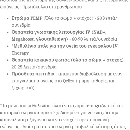
Αξιοποιήστε τη δύναμη της συγκέντρωσης και της πνευματικής
διαύγειας. Πρωτόκολλο υπεράνθρωπου
Στρώμα PEMF
(Όλο το σώμα + στόχος) - 20 λεπτά/
συνεδρία
Θεραπεία γνωστικής λειτουργίας IV (NAD+,
Megaboost, γλουταθειόνη)
- 60-90 λεπτά/συνεδρία
*Μεθυλένιο μπλε για την υγεία του εγκεφάλου IV
Therapy
Θεραπεία κόκκινου φωτός (όλο το σώμα + στόχος)
-
20-25 λεπτά/συνεδρία
Πρόσθετα πεπτίδια
- απαιτείται διαβούλευση με έναν
επαγγελματία υγείας στο Qeliza (η τιμή καθορίζεται
ξεχωριστά)
*Το μπλε του μεθυλενίου είναι ένα ισχυρό αντιοξειδωτικό και
κυτταρικό ενεργοποιητικό.Σχεδιασμένο για να ενισχύει την
κατανάλωση οξυγόνου και να ενισχύει την παραγωγή
ενέργειας, ιδιαίτερα στα πιο ενεργά μεταβολικά κύτταρα, όπως