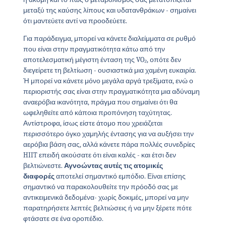
μεταξύ της καύσης λίπους και υδατανθράκων - σημαίνει
ότι μαντεύετε αντί να προοδεύετε.
Για παράδειγμα, μπορεί να κάνετε διαλείμματα σε ρυθμό
που είναι στην πραγματικότητα κάτω από την
αποτελεσματική μέγιστη ένταση της VO₂, οπότε δεν
διεγείρετε τη βελτίωση - ουσιαστικά μια χαμένη ευκαιρία.
Ή μπορεί να κάνετε μόνο μεγάλα αργά τρεξίματα, ενώ ο
περιοριστής σας είναι στην πραγματικότητα μια αδύναμη
αναερόβια ικανότητα, πράγμα που σημαίνει ότι θα
ωφεληθείτε από κάποια προπόνηση ταχύτητας.
Αντίστροφα, ίσως είστε άτομο που χρειάζεται
περισσότερο όγκο χαμηλής έντασης για να αυξήσει την
αερόβια βάση σας, αλλά κάνετε πάρα πολλές συνεδρίες
HIIT επειδή ακούσατε ότι είναι καλές - και έτσι δεν
βελτιώνεστε.
Αγνοώντας αυτές τις ατομικές
διαφορές
αποτελεί σημαντικό εμπόδιο. Είναι επίσης
σημαντικό να παρακολουθείτε την πρόοδό σας με
αντικειμενικά δεδομένα- χωρίς δοκιμές, μπορεί να μην
παρατηρήσετε λεπτές βελτιώσεις ή να μην ξέρετε πότε
φτάσατε σε ένα οροπέδιο.