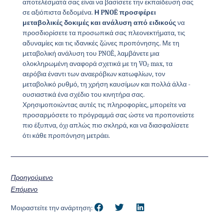
αποτελέσματά σας είναι να βασίσετε την εκπαίδευσή σας
σε αξιόπιστα δεδομένα.
Η PNOĒ προσφέρει
μεταβολικές δοκιμές και ανάλυση από ειδικούς
να
προσδιορίσετε τα προσωπικά σας πλεονεκτήματα, τις
αδυναμίες και τις ιδανικές ζώνες προπόνησης. Με τη
μεταβολική ανάλυση του PNOĒ, λαμβάνετε μια
ολοκληρωμένη αναφορά σχετικά με τη VO₂ max, τα
αερόβια έναντι των αναερόβιων κατωφλίων, τον
μεταβολικό ρυθμό, τη χρήση καυσίμων και πολλά άλλα -
ουσιαστικά ένα σχέδιο του κινητήρα σας.
Χρησιμοποιώντας αυτές τις πληροφορίες, μπορείτε να
προσαρμόσετε το πρόγραμμά σας ώστε να προπονείστε
πιο έξυπνα, όχι απλώς πιο σκληρά, και να διασφαλίσετε
ότι κάθε προπόνηση μετράει.
Προηγούμενο
Επόμενο
Μοιραστείτε την ανάρτηση: