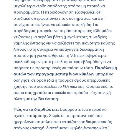
μεγαλύτερα κέρδη απόδοσης από τα μη περιοδικά
προγράμματα. Η περιοδολόγηση εξασφαλίζει ότι
σταδιακά υπερφορτώνετε το σύστημά σας και στη
συνέχεια το αφήνετε να εδραιώσει τα κέρδη. Για
παράδειγμα, μπορείτε να περάσετε αρκετές εβδομάδες
χτίζοντας μια αερόβια βάση (μεγαλύτερες συνεδρίες
χαμηλής έντασης για να αυξήσετε την ικανότητα καύσης
λίπους), στη συνέχεια να εισαγάγετε διαλειμματική
προπόνηση για να ωθήσετε τη VO₂ max υψηλότερα,
ακολουθούμενη από μια ελαφρύτερη εβδομάδα για να
αφήσετε τις προσαρμογές να πιάσουν τόπο.
Παράλειψη
αυτών των προγραμματισμένων κύκλων
μπορεί να
οδηγήσει σε οροπέδια ή τραυματισμούς υπερβολικής
χρήσης που
αναστείλετε το VO₂ max σας
. Ουσιαστικά, το
σώμα σας χρειάζεται ποικιλία και πρόοδο - όχι συνεχή
άλεση με την ίδια ένταση.
Πώς να το διορθώσετε:
Εφαρμόστε ένα περιοδικό
σχέδιο κατάρτισης. Χωρίστε το προπονητικό σας
ημερολόγιο σε μπλοκ που εστιάζουν σε διαφορετικούς
στόχους (αντοχή, διαστήματα υψηλής έντασης κ.λπ.).