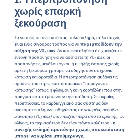
χωρίς επαρκή
ξεκούραση
Το να πιέζετε τον εαυτό σας πολύ σκληρά, πολύ συχνά,
είναι ένας σίγουρος τρόπος για να
παρεμποδίζουν την
αύξηση της VO₂ max
. Αν και είναι αλήθεια ότι χρειάζεστε
έντονη προπόνηση για να αυξήσετε τη VO₂ max, οι
προπονήσεις μεγάλου όγκου ή υψηλής έντασης χωρίς
αρκετή ξεκούραση μπορεί να οδηγήσουν σε χρόνια
κόπωση και οροπέδια. Η υπερπροπόνηση αυξάνει τις
ορμόνες του στρες και συσσωρεύει "παράγοντες
κόπωσης" (όπως η φλεγμονή και η κορτιζόλη) που στην
πραγματικότητα μειώνουν την απόδοση. Σε ακραίες
περιπτώσεις, το καρδιαγγειακό σας σύστημα δεν
ανακάμπτει πλήρως, οδηγώντας σε
μειωμένη αερόβια
ικανότητα (VO₂ max) όταν πιέζεται πέρα από τα όριά της
. Εν
ολίγοις, το περισσότερο δεν είναι πάντα καλύτερο -
η
συνεχής σκληρή προπόνηση χωρίς αποκατάσταση
μπορεί να γυρίσει μπούμερανγκ
.