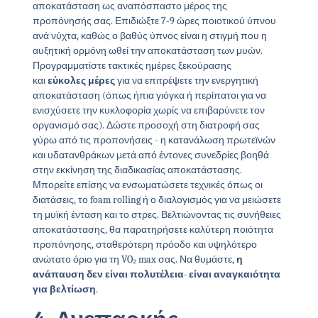
αποκατάσταση ως αναπόσπαστο μέρος της
προπόνησής σας. Επιδιώξτε 7-9 ώρες ποιοτικού ύπνου
ανά νύχτα, καθώς ο βαθύς ύπνος είναι η στιγμή που η
αυξητική ορμόνη ωθεί την αποκατάσταση των μυών.
Προγραμματίστε τακτικές ημέρες ξεκούρασης
και
εύκολες μέρες
για να επιτρέψετε την ενεργητική
αποκατάσταση (όπως ήπια γιόγκα ή περίπατοι για να
ενισχύσετε την κυκλοφορία χωρίς να επιβαρύνετε τον
οργανισμό σας). Δώστε προσοχή στη διατροφή σας
γύρω από τις προπονήσεις - η κατανάλωση πρωτεϊνών
και υδατανθράκων μετά από έντονες συνεδρίες βοηθά
στην εκκίνηση της διαδικασίας αποκατάστασης.
Μπορείτε επίσης να ενσωματώσετε τεχνικές όπως οι
διατάσεις, το foam rolling ή ο διαλογισμός για να μειώσετε
τη μυϊκή ένταση και το στρες. Βελτιώνοντας τις συνήθειες
αποκατάστασης, θα παρατηρήσετε καλύτερη ποιότητα
προπόνησης, σταθερότερη πρόοδο και υψηλότερο
ανώτατο όριο για τη VO₂ max σας. Να θυμάστε,
η
ανάπαυση δεν είναι πολυτέλεια- είναι αναγκαιότητα
για βελτίωση
.