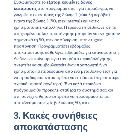
Ενσωματώστε το
εξατομικευμένες ζώνες
κατάρτισης
στο πρόγραμμά σας - για παράδειγμα, να
γνωρίζετε τις εντάσεις της Ζώνης 2 (εύκολη αερόβια)
έναντι της Ζώνης 5 (VO₂ max interval) και να τις
χρησιμοποιείτε κατάλληλα. Η έρευνα επιβεβαιώνει ότι τα
στοχευμένα μπλοκ προπόνησης μπορούν να ενισχύσουν
σημαντικά τη VO₂ max σε σύγκριση με την τυχαία
προπόνηση. Προγραμματίστε εβδομάδες
αποκατάστασης κάθε λίγες εβδομάδες για επαναφόρτιση.
Αν δεν είστε σίγουροι για τον τρόπο περιοδολόγησης,
σκεφτείτε να συμβουλευτείτε έναν προπονητή ή να
χρησιμοποιήσετε δεδομένα από ένα μεταβολικό τεστ για
να προσδιορίσετε πού πρέπει να εστιάσετε (περισσότερα
σχετικά με αυτό αργότερα). Ένα καλά περιοδικό
πρόγραμμα θα προκαλεί σταθερά το σύστημά σας και
στη συνέχεια θα του επιτρέπει να προσαρμοστεί, με
αποτέλεσμα συνεχείς βελτιώσεις VO₂ max.
3. Κακές συνήθειες
αποκατάστασης