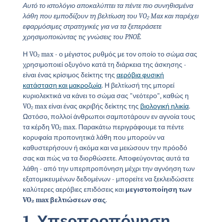
Αυτό το ιστολόγιο αποκαλύπτει τα πέντε πιο συνηθισμένα
λάθη που εμποδίζουν τη βελτίωση του VO₂ Max και παρέχει
εφαρμόσιμες στρατηγικές για να τα ξεπεράσετε
χρησιμοποιώντας τις γνώσεις του PNOĒ.
Η VO₂ max - ο μέγιστος ρυθμός με τον οποίο το σώμα σας
χρησιμοποιεί οξυγόνο κατά τη διάρκεια της άσκησης -
είναι ένας κρίσιμος δείκτης της
αερόβια φυσική
κατάσταση και μακροζωία
. Η βελτίωσή της μπορεί
κυριολεκτικά να κάνει το σώμα σας "νεότερο", καθώς η
VO₂ max είναι ένας ακριβής δείκτης της
βιολογική ηλικία
.
Ωστόσο, πολλοί άνθρωποι σαμποτάρουν εν αγνοία τους
τα κέρδη VO₂ max. Παρακάτω περιγράφουμε τα πέντε
κορυφαία προπονητικά λάθη που μπορούν να
καθυστερήσουν ή ακόμα και να μειώσουν την πρόοδό
σας και πώς να τα διορθώσετε. Αποφεύγοντας αυτά τα
λάθη - από την υπερπροπόνηση μέχρι την αγνόηση των
εξατομικευμένων δεδομένων - μπορείτε να ξεκλειδώσετε
καλύτερες αερόβιες επιδόσεις και
μεγιστοποίηση των
VO₂ max βελτιώσεων σας
.
1. Υπερπροπόνηση