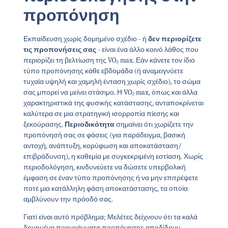
προπόνηση
Εκπαίδευση χωρίς δομημένο σχέδιο - ή
δεν περιορίζετε
τις προπονήσεις σας
- είναι ένα άλλο κοινό λάθος που
περιορίζει τη βελτίωση της VO₂ max. Εάν κάνετε τον ίδιο
τύπο προπόνησης κάθε εβδομάδα (ή αναμειγνύετε
τυχαία υψηλή και χαμηλή ένταση χωρίς σχέδιο), το σώμα
σας μπορεί να μείνει στάσιμο. Η VO₂ max, όπως και άλλα
χαρακτηριστικά της φυσικής κατάστασης, ανταποκρίνεται
καλύτερα σε μια στρατηγική ισορροπία πίεσης και
ξεκούρασης.
Περιοδικότητα
σημαίνει ότι χωρίζετε την
προπόνησή σας σε φάσεις (για παράδειγμα, βασική
αντοχή, ανάπτυξη, κορύφωση και αποκατάσταση/
επιβράδυνση), η καθεμία με συγκεκριμένη εστίαση. Χωρίς
περιοδολόγηση, κινδυνεύετε να δώσετε υπερβολική
έμφαση σε έναν τύπο προπόνησης ή να μην επιτρέψετε
ποτέ μια κατάλληλη φάση αποκατάστασης, τα οποία
αμβλύνουν την πρόοδό σας.
Γιατί είναι αυτό πρόβλημα; Μελέτες δείχνουν ότι τα καλά
δομημένα προγράμματα προπόνησης αποδίδουν