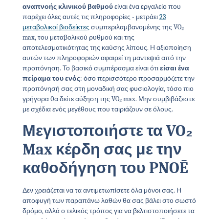
αναπνοής κλινικού βαθμού
είναι ένα εργαλείο που
παρέχει όλες αυτές τις πληροφορίες - μετράει
23
μεταβολικοί βιοδείκτες
συμπεριλαμβανομένης της VO₂
max, του μεταβολικού ρυθμού και της
αποτελεσματικότητας της καύσης λίπους. Η αξιοποίηση
αυτών των πληροφοριών αφαιρεί τη μαντεψιά από την
προπόνηση. Το βασικό συμπέρασμα είναι ότι
είσαι ένα
πείραμα του ενός
: όσο περισσότερο προσαρμόζετε την
προπόνησή σας στη μοναδική σας φυσιολογία, τόσο πιο
γρήγορα θα δείτε αύξηση της VO₂ max. Μην συμβιβάζεστε
με σχέδια ενός μεγέθους που ταιριάζουν σε όλους.
Μεγιστοποιήστε τα VO₂
Max κέρδη σας με την
καθοδήγηση του PNOĒ
Δεν χρειάζεται να τα αντιμετωπίσετε όλα μόνοι σας. Η
αποφυγή των παραπάνω λαθών θα σας βάλει στο σωστό
δρόμο, αλλά ο τελικός τρόπος για να βελτιστοποιήσετε τα