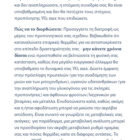
και δεν αναπληρώσετε, η επόμενη συνεδρία σας θα είναι
υποβαθμισμένη και δεν θα πετύχετε τους στόχους
προπόνησης VO₂ max που επιδιώκετε.
Πώς να το διορθώσετε:
Προσεγγίστε τη διατροφή ως
μέρος του προπονητικού σας σχεδίου. Βεβαιωθείτε ότι
καταναλώνετε επαρκείς θερμίδες για να ανταποκρίνεστε
στο επίπεδο δραστηριότητάς σας -
μην κάνετε χρόνια
δίαιτα
ενώ προσπαθείτε να βελτιώσετε τη φυσική σας
κατάσταση, καθώς ένα μεγάλο ενεργειακό έλλειμμα θα
υποβαθμίσει το δυναμικό σας VO₂ max. Δώστε έμφαση
στην πρόσληψη πρωτεϊνών (για την αναδόμηση των
μυών και των μιτοχονδρίων), υγιεινών υδατανθράκων (για
την αναπλήρωση του γλυκογόνου για τις σκληρές
προπονήσεις) και άφθονων φρούτων/λαχανικών για
βιταμίνες και μέταλλα. Ενυδατώνεστε καλά, καθώς ακόμη
και η ήπια αφυδάτωση μπορεί να μειώσει την αερόβια
απόδοση. Είναι συνετό να γνωρίζετε τις μεταβολικές σας
ανάγκες: για παράδειγμα, μια μεταβολική ανάλυση μπορεί
να προσδιορίσει τον ακριβή μεταβολικό ρυθμό ηρεμίας
σας και πόσες θερμίδες καίτε σε διάφορες εντάσεις. Το