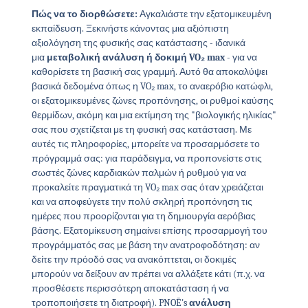
Πώς να το διορθώσετε:
Αγκαλιάστε την εξατομικευμένη
εκπαίδευση. Ξεκινήστε κάνοντας μια αξιόπιστη
αξιολόγηση της φυσικής σας κατάστασης - ιδανικά
μια
μεταβολική ανάλυση ή δοκιμή VO₂ max
- για να
καθορίσετε τη βασική σας γραμμή. Αυτό θα αποκαλύψει
βασικά δεδομένα όπως η VO₂ max, το αναερόβιο κατώφλι,
οι εξατομικευμένες ζώνες προπόνησης, οι ρυθμοί καύσης
θερμίδων, ακόμη και μια εκτίμηση της "βιολογικής ηλικίας"
σας που σχετίζεται με τη φυσική σας κατάσταση. Με
αυτές τις πληροφορίες, μπορείτε να προσαρμόσετε το
πρόγραμμά σας: για παράδειγμα, να προπονείστε στις
σωστές ζώνες καρδιακών παλμών ή ρυθμού για να
προκαλείτε πραγματικά τη VO₂ max σας όταν χρειάζεται
και να αποφεύγετε την πολύ σκληρή προπόνηση τις
ημέρες που προορίζονται για τη δημιουργία αερόβιας
βάσης. Εξατομίκευση σημαίνει επίσης προσαρμογή του
προγράμματός σας με βάση την ανατροφοδότηση: αν
δείτε την πρόοδό σας να ανακόπτεται, οι δοκιμές
μπορούν να δείξουν αν πρέπει να αλλάξετε κάτι (π.χ. να
προσθέσετε περισσότερη αποκατάσταση ή να
τροποποιήσετε τη διατροφή). PNOĒ's
ανάλυση