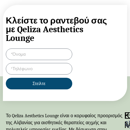
Κλείστε το ραντεβού σας
με Qeliza Aesthetics
Lounge
Στείλτε
Κ
Ε
Το Qeliza Aesthetics Lounge είναι ο κορυφαίος προορισμός
της Αλβανίας για αισθητικές θεραπείες αιχμής και
πολυτελείς υπηρεσίες ευεξίας. Με δέσμευση στην