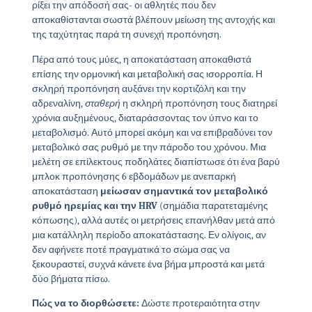
ρίξει την απόδοσή σας- οι αθλητές που δεν
αποκαθίστανται σωστά βλέπουν μείωση της αντοχής και
της ταχύτητας παρά τη συνεχή προπόνηση.
Πέρα από τους μύες, η αποκατάσταση αποκαθιστά
επίσης την ορμονική και μεταβολική σας ισορροπία. Η
σκληρή προπόνηση αυξάνει την κορτιζόλη και την
αδρεναλίνη,
σταθερή
η σκληρή προπόνηση τους διατηρεί
χρόνια αυξημένους, διαταράσσοντας τον ύπνο και το
μεταβολισμό. Αυτό μπορεί ακόμη και να επιβραδύνει τον
μεταβολικό σας ρυθμό με την πάροδο του χρόνου. Μια
μελέτη σε επίλεκτους ποδηλάτες διαπίστωσε ότι ένα βαρύ
μπλοκ προπόνησης 6 εβδομάδων με ανεπαρκή
αποκατάσταση
μείωσαν σημαντικά τον μεταβολικό
ρυθμό ηρεμίας και την HRV
(σημάδια παρατεταμένης
κόπωσης), αλλά αυτές οι μετρήσεις επανήλθαν μετά από
μια κατάλληλη περίοδο αποκατάστασης. Εν ολίγοις, αν
δεν αφήνετε ποτέ πραγματικά το σώμα σας να
ξεκουραστεί, συχνά κάνετε ένα βήμα μπροστά και μετά
δύο βήματα πίσω.
Πώς να το διορθώσετε:
Δώστε προτεραιότητα στην