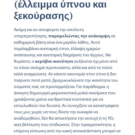
(έλλειμμα ύπνου και
ξεκούρασης)
Ακόμη και αν αποφύγετε την απόλυτη
υπερπροπόνηση,
παραμελώντας την ανάκαμψη
σε
καθημερινή βάση είναι ένα μεγάλο λάθος. Αυτό
περιλαμβάνει ανεπαρκή ύπνο, έλλειψη ημερών
ανάπαυσης και ανεπαρκή διαχείριση του άγχους. Να
θυμάστε, ο
αερόβια ικανότητα
αυξάνεται όχι μόνο από
το πόσο σκληρά προπονείστε, αλλά και από το πόσο
καλά αναρρώνετε. Αν κάνετε οικονομία στον ύπνο ή δεν
παίρνετε ποτέ ρεπό, βραχυκυκλώνετε την ικανότητα του
σώματός σας να προσαρμόζεται. Για παράδειγμα, η
άσκηση δημιουργεί μικροσκοπικά μυϊκά σκισίματα που
χρειάζονται χρόνο και θρεπτικά συστατικά για να
επουλωθούν πιο δυνατά. Αν συνεχίζετε να καταστρέφετε
τους μυς χωρίς να τους δίνετε την ευκαιρία να
αναδομηθούν, δεν θα αποκτήσετε την αντοχή ή τη VO₂
max βελτίωση που επιδιώκετε. Στην πραγματικότητα, η
επίμονη κόπωση από την κακή αποκατάσταση μπορεί να