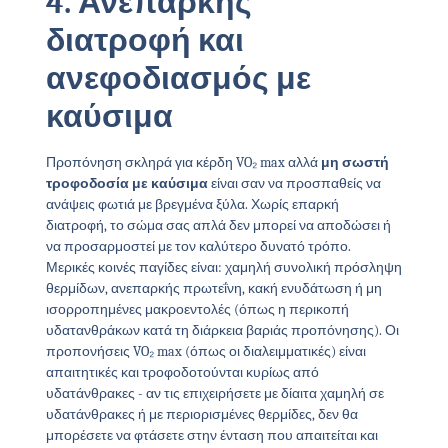
4. Ανεπαρκής
διατροφή και
ανεφοδιασμός με
καύσιμα
Προπόνηση σκληρά για κέρδη VO₂ max αλλά
μη σωστή
τροφοδοσία με καύσιμα
είναι σαν να προσπαθείς να
ανάψεις φωτιά με βρεγμένα ξύλα. Χωρίς επαρκή
διατροφή, το σώμα σας απλά δεν μπορεί να αποδώσει ή
να προσαρμοστεί με τον καλύτερο δυνατό τρόπο.
Μερικές κοινές παγίδες είναι: χαμηλή συνολική πρόσληψη
θερμίδων, ανεπαρκής πρωτεΐνη, κακή ενυδάτωση ή μη
ισορροπημένες μακροεντολές (όπως η περικοπή
υδατανθράκων κατά τη διάρκεια βαριάς προπόνησης). Οι
προπονήσεις VO₂ max (όπως οι διαλειμματικές) είναι
απαιτητικές και τροφοδοτούνται κυρίως από
υδατάνθρακες - αν τις επιχειρήσετε με δίαιτα χαμηλή σε
υδατάνθρακες ή με περιορισμένες θερμίδες, δεν θα
μπορέσετε να φτάσετε στην ένταση που απαιτείται και