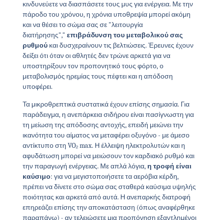
κινδυνεύετε να διασπάσετε τους μυς για ενέργεια. Με την
πάροδο του χρόνου, η χρόνια υποθρεψία μπορεί ακόμη
και να θέσει το σώμα σας σε "λειτουργία
διατήρησης","
επιβράδυνση του μεταβολικού σας
ρυθμού
και δυσχεραίνουν τις βελτιώσεις. Έρευνες έχουν
δείξει ότι όταν οι αθλητές δεν τρώνε αρκετά για να
υποστηρίξουν τον προπονητικό τους φόρτο, ο
μεταβολισμός ηρεμίας τους πέφτει και η απόδοση
υποφέρει.
Τα μικροθρεπτικά συστατικά έχουν επίσης σημασία. Για
παράδειγμα, η ανεπάρκεια σιδήρου είναι πασίγνωστη για
τη μείωση της απόδοσης αντοχής, επειδή μειώνει την
ικανότητα του αίματος να μεταφέρει οξυγόνο - με άμεσο
αντίκτυπο στη VO₂ max. Η έλλειψη ηλεκτρολυτών και η
αφυδάτωση μπορεί να μειώσουν τον καρδιακό ρυθμό και
την παραγωγή ενέργειας. Με απλά λόγια,
η τροφή είναι
καύσιμο
: για να μεγιστοποιήσετε τα αερόβια κέρδη,
πρέπει να δίνετε στο σώμα σας σταθερά καύσιμα υψηλής
ποιότητας και αρκετά από αυτά. Η ανεπαρκής διατροφή
επηρεάζει επίσης την αποκατάσταση (όπως αναφέρθηκε
παραπάνω) - αν τελειώσετε μια προπόνηση εξαντλημένοι