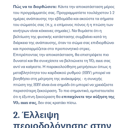
Πώς να το διορθώσετε:
Κάντε την αποκατάσταση μέρος
του προγράμματός σας. Προγραμματίστε τουλάχιστον 1-2
ημέρες ανάπαυσης την εβδομάδα και ακούστε τα σήματα
του σώματός σας (π.χ. ο επίμονος πόνος ή η πτώση των
κινήτρων είναι κόκκινες σημαίες). Να θυμάστε ότι η
βελτίωση της φυσικής κατάστασης συμβαίνει κατά τη
διάρκεια της ανάπαυσης, όταν το σώμα σας επιδιορθώνει
και προσαρμόζεται στο προπονητικό στρες.
Επιτρέποντας την αποκατάσταση, θα επιστρέψετε πιο
δυνατοί και θα συνεχίσετε να βελτιώνετε τη VO₂ max σας
αντί να καίγεστε. Η παρακολούθηση μετρήσεων όπως η
μεταβλητότητα του καρδιακού ρυθμού (HRV) μπορεί να
βοηθήσει στη μέτρηση της ανάκαμψης - η συνεχής
πτώση της HRV είναι ένα σημάδι ότι μπορεί να χρειάζεστε
περισσότερη ξεκούραση. Το πιο σημαντικό, εμπιστευτείτε
ότι η έξυπνη ξεκούραση θα
επιταχύνετε την αύξηση της
VO₂ max σας
, δεν σας κρατάει πίσω.
2. Έλλειψη
περιοδολόγησης στην