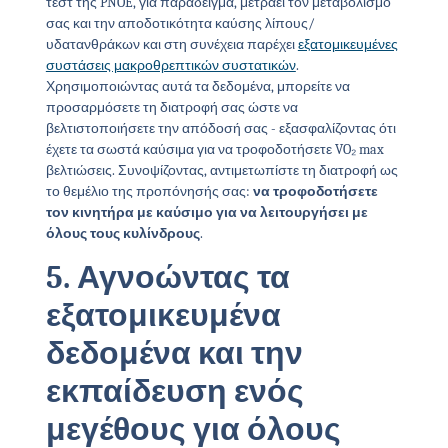
τεστ της PNOĒ, για παράδειγμα, μετράει τον μεταβολισμό
σας και την αποδοτικότητα καύσης λίπους/
υδατανθράκων και στη συνέχεια παρέχει
εξατομικευμένες
συστάσεις μακροθρεπτικών συστατικών
.
Χρησιμοποιώντας αυτά τα δεδομένα, μπορείτε να
προσαρμόσετε τη διατροφή σας ώστε να
βελτιστοποιήσετε την απόδοσή σας - εξασφαλίζοντας ότι
έχετε τα σωστά καύσιμα για να τροφοδοτήσετε VO₂ max
βελτιώσεις. Συνοψίζοντας, αντιμετωπίστε τη διατροφή ως
το θεμέλιο της προπόνησής σας:
να τροφοδοτήσετε
τον κινητήρα με καύσιμο για να λειτουργήσει με
όλους τους κυλίνδρους
.
5. Αγνοώντας τα
εξατομικευμένα
δεδομένα και την
εκπαίδευση ενός
μεγέθους για όλους