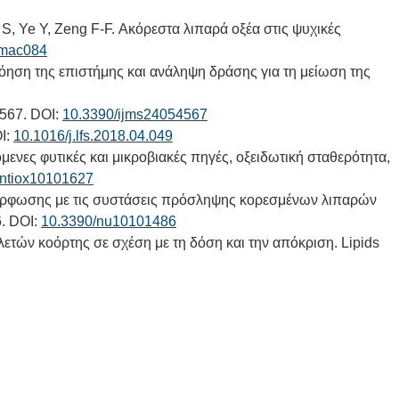
 S, Ye Y, Zeng F-F. Ακόρεστα λιπαρά οξέα στις ψυχικές
nmac084
νόηση της επιστήμης και ανάληψη δράσης για τη μείωση της
4567. DOI:
10.3390/ijms24054567
I:
10.1016/j.lfs.2018.04.049
νες φυτικές και μικροβιακές πηγές, οξειδωτική σταθερότητα,
antiox10101627
υμμόρφωσης με τις συστάσεις πρόσληψης κορεσμένων λιπαρών
6. DOI:
10.3390/nu10101486
λετών κοόρτης σε σχέση με τη δόση και την απόκριση. Lipids