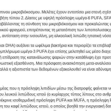
ρώπινου μικροβιόκοσμου.
Μελέτες έχουν εντοπίσει μια στενή σχ
αβήτη τύπου 2.
Δίαιτες με υψηλή πρόσληψη ωμέγα-6 PUFA, SFA
αβάλλοντας τη σύνθεση του μικροβιόκοσμου και προκαλώντας
ερικού φραγμού, επιτρέποντας τη μετατόπιση των λιποπολυσακχαρ
α, αντίσταση στην ινσουλίνη, μη αλκοολική λιπώδη ηπατική νό
DHA) αυξάνει τα ωφέλιμα βακτήρια και περιορίζει τα επιβλαβ
μπλήρωμα ωμέγα-3 PUFA έχει επίσης μελετηθεί ως μέσο διαχείρ
ή επίδραση της κατανάλωσης ψαριών στην κατάθλιψη έχει προτα
νωστική εξασθένιση. Μια πρόσφατη ανασκόπηση μετα-αναλύσεω
, αλλά η αξιοπιστία των δεδομένων εξακολουθεί να είναι αδύναμη
τομέας που η πρόσληψη λιπιδίων μέσω της διατροφής φαίνεται να
ου λευκού λιπώδους ιστού (ο κυρίαρχος τύπος λίπους στο ανθρώ
νέκρινε
ισοθερμιδική πρόσληψη PUFA και MUFA, η πρόσληψη P
ση του καφέ λιπώδους ιστού, ο οποίος βοηθά την ενεργειακή δ