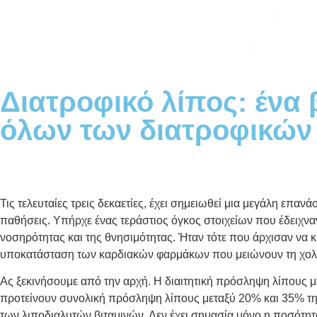
Σχετικά με το
Υπη
Επικοινωνία
Blog
Διατροφικό λίπος: ένα 
όλων των διατροφικών
Τις τελευταίες τρεις δεκαετίες, έχει σημειωθεί μια μεγάλη επα
παθήσεις. Υπήρχε ένας τεράστιος όγκος στοιχείων που έδειχναν
νοσηρότητας και της θνησιμότητας. Ήταν τότε που άρχισαν να
υποκατάσταση των καρδιακών φαρμάκων που μειώνουν τη χολη
Ας ξεκινήσουμε από την αρχή. Η διαιτητική πρόσληψη λίπους μπο
προτείνουν
συνολική πρόσληψη λίπους μεταξύ 20% και 35% τη
των λιποδιαλυτών βιταμινών. Δεν έχει σημασία μόνο η ποσότη