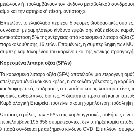
μειώνουν ή προλαμβάνουν τον κίνδυνο μεταβολικού συνδρόμου,
αίμα και την αρτηριακή πίεση, αντίστοιχα.
Επιπλέον, το ελαιόλαδο περιέχει διάφορες βιοδραστικές ουσίες
συνδέεται με χαμηλότερο κίνδυνο εμφάνισης κάθε είδους καρκί
αντικατάσταση 5% της ενέργειας από κορεσμένα λιπαρά οξέα (
παρακολούθησης 16 ετών. Επομένως, η συμπερίληψη των MUFA
συμπεριλαμβανομένου του καρκίνου και της γενικής προαγωγής
Κορεσμένα λιπαρά οξέα (SFAs)
Τα κορεσμένα λιπαρά οξέα (SFA) αποτελούν μια ετερογενή ομ
επεξεργασμένο) κόκκινο κρέας, η σοκολάτα γάλακτος, η καρύδα
και διαφορετικές επιδράσεις στα λιπίδια και τις λιποπρωτεΐνες 
φυσικές ανθρώπινες δίαιτες. Η διαιτητική πρακτική και οι κα
Καρδιολογική Εταιρεία προτείνει ακόμη χαμηλότερη πρόσληψη 
Ωστόσο, ο ρόλος των SFAs στις καρδιαγγειακές παθήσεις είναι 
περιελάμβανε 195.658 συμμετέχοντες, δεν υπήρξε καμία απόδ
λιπαρά συνδέεται με αυξημένο κίνδυνο CVD. Επιπλέον, σύμφωνα