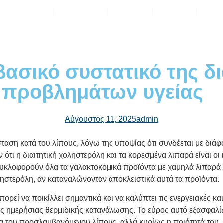
ρεσίες
Πακέτα
Reviv
Τιμές
Προ
βασικό συστατικό της δι
 προβλημάτων υγείας
Αύγουστος 11, 2025
admin
νάσταση κατά του λίπους, λόγω της υποψίας ότι συνδέεται με διά
 ότι η διαιτητική χοληστερόλη και τα κορεσμένα λιπαρά είναι ο
 κυκλοφορούν όλα τα γαλακτοκομικά προϊόντα με χαμηλά λιπαρά
στερόλη, αν καταναλώνονταν αποκλειστικά αυτά τα προϊόντα.
ρεί να ποικίλλει σημαντικά και να καλύπτει τις ενεργειακές και
ς ημερήσιας θερμιδικής κατανάλωσης. Το εύρος αυτό εξασφαλ
τα του προσλαμβανόμενου λίπους, αλλά κυρίως η ποιότητά του.