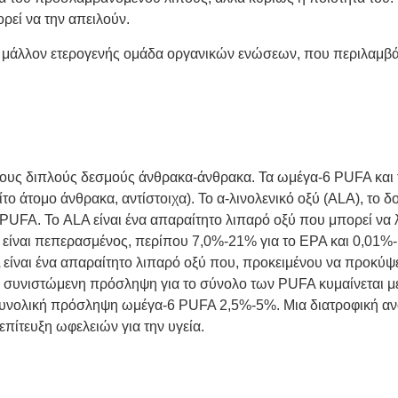
ρεί να την απειλούν.
αι μια μάλλον ετερογενής ομάδα οργανικών ενώσεων, που περιλαμβ
ρους διπλούς δεσμούς άνθρακα-άνθρακα.
Τα ωμέγα-6 PUFA και τ
το άτομο άνθρακα, αντίστοιχα). Το α-λινολενικό οξύ (ALA), το
 PUFA. Το ALA είναι ένα απαραίτητο λιπαρό οξύ που μπορεί να 
 είναι πεπερασμένος, περίπου 7,0%-21% για το EPA και 0,01%-1
A
είναι ένα απαραίτητο λιπαρό οξύ που, προκειμένου να προκύψ
Η συνιστώμενη πρόσληψη για το σύνολο των PUFA κυμαίνεται μ
υνολική πρόσληψη ωμέγα-6 PUFA 2,5%-5%. Μια διατροφική αν
πίτευξη ωφελειών για την υγεία.