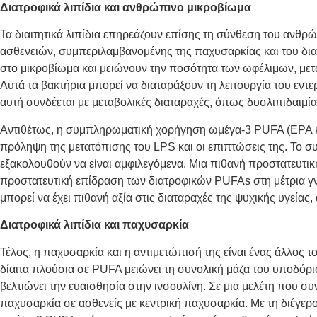
Διατροφικά λιπίδια και ανθρώπινο μικροβίωμα
Τα διαιτητικά λιπίδια επηρεάζουν επίσης τη σύνθεση του ανθ
ασθενειών, συμπεριλαμβανομένης της παχυσαρκίας και του δι
στο μικροβίωμα και μειώνουν την ποσότητα των ωφέλιμων,
μετ
Αυτά τα βακτήρια
μπορεί να διαταράξουν τη λειτουργία του εντ
αυτή συνδέεται με μεταβολικές διαταραχές, όπως δυσλιπιδαιμί
Αντιθέτως,
η συμπληρωματική χορήγηση ωμέγα-3 PUFA (EPA και 
πρόληψη της μετατόπισης του LPS και οι επιπτώσεις της.
Το συ
εξακολουθούν να είναι αμφιλεγόμενα. Μια πιθανή προστατευτικ
προστατευτική επίδραση των διατροφικών PUFAs στη μέτρια γ
μπορεί να έχει πιθανή αξία στις διαταραχές της ψυχικής υγείας
Διατροφικά λιπίδια και παχυσαρκία
Τέλος, η παχυσαρκία και η αντιμετώπισή της είναι ένας άλλος 
δίαιτα πλούσια σε PUFA μειώνει τη συνολική μάζα του υποδόρι
βελτιώνει την ευαισθησία στην ινσουλίνη. Σε μια μελέτη που συ
παχυσαρκία σε ασθενείς με κεντρική παχυσαρκία. Με τη διέγερ