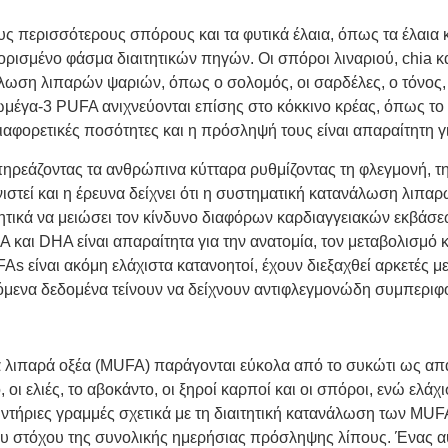
 περισσότερους σπόρους και τα φυτικά έλαια, όπως τα έλαια κα
σμένο φάσμα διαιτητικών πηγών. Οι σπόροι λιναριού, chia και 
λωση λιπαρών ψαριών, όπως ο σολομός, οι σαρδέλες, ο τόνος, 
 ωμέγα-3 PUFA ανιχνεύονται επίσης στο κόκκινο κρέας, όπως το
φορετικές ποσότητες και η πρόσληψή τους είναι απαραίτητη γι
πηρεάζοντας τα ανθρώπινα κύτταρα ρυθμίζοντας τη φλεγμονή, τ
στεί και η έρευνα δείχνει ότι η συστηματική κατανάλωση λιπα
ά να μειώσει τον κίνδυνο διαφόρων καρδιαγγειακών εκβάσεων, 
και DHA είναι απαραίτητα για την ανατομία, τον μεταβολισμό κα
s είναι ακόμη ελάχιστα κατανοητοί, έχουν διεξαχθεί αρκετές μ
δυόμενα δεδομένα τείνουν να δείχνουν αντιφλεγμονώδη συμπεριφ
τα λιπαρά οξέα (MUFA) παράγονται εύκολα από το συκώτι ως α
 οι ελιές, το αβοκάντο, οι ξηροί καρποί και οι σπόροι, ενώ ελά
τήριες γραμμές σχετικά με τη διαιτητική κατανάλωση των MUFA
υ στόχου της συνολικής ημερήσιας πρόσληψης λίπους.
Ένας α