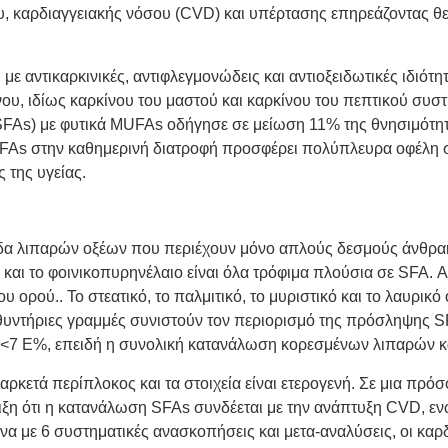
 καρδιαγγειακής νόσου (CVD) και υπέρτασης επηρεάζοντας θετι
, με αντικαρκινικές, αντιφλεγμονώδεις και αντιοξειδωτικές ιδι
νου, ιδίως καρκίνου του μαστού και καρκίνου του πεπτικού συσ
SFAs) με φυτικά MUFAs οδήγησε σε μείωση 11% της θνησιμότητα
s στην καθημερινή διατροφή προσφέρει πολύπλευρα οφέλη στ
 της υγείας.
άδα λιπαρών οξέων που περιέχουν μόνο απλούς δεσμούς άνθρακ
 και το φοινικοπυρηνέλαιο είναι όλα τρόφιμα πλούσια σε SFA.
Α
του ορού.
. Το στεατικό, το παλμιτικό, το μυριστικό και το λαυρικ
τευθυντήριες γραμμές συνιστούν τον περιορισμό της πρόσληψης 
<7 E%, επειδή η συνολική κατανάλωση κορεσμένων λιπαρών και
αρκετά περίπλοκος και τα στοιχεία είναι ετερογενή. Σε μια πρ
ειξη ότι η κατανάλωση SFAs συνδέεται με την ανάπτυξη CVD, 
 με 6 συστηματικές ανασκοπήσεις και μετα-αναλύσεις, οι καρδ