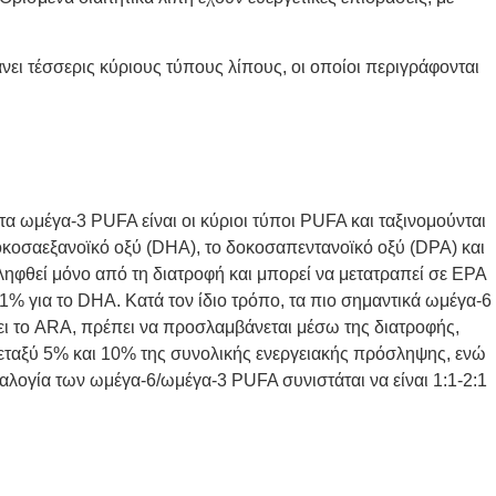
άνει τέσσερις κύριους τύπους λίπους, οι οποίοι περιγράφονται
α ωμέγα-3 PUFA είναι οι κύριοι τύποι PUFA και ταξινομούνται
 δοκοσαεξανοϊκό οξύ (DHA), το δοκοσαπεντανοϊκό οξύ (DPA) και
ληφθεί μόνο από τη διατροφή και μπορεί να μετατραπεί σε EPA
% για το DHA. Κατά τον ίδιο τρόπο, τα πιο σημαντικά ωμέγα-6
ει το ARA, πρέπει να προσλαμβάνεται μέσω της διατροφής,
εταξύ 5% και 10% της συνολικής ενεργειακής πρόσληψης, ενώ
αλογία
των ωμέγα-6/ωμέγα-3 PUFA συνιστάται να είναι 1:1-2:1