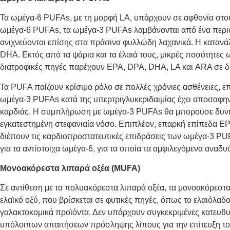
Τα ωμέγα-6 PUFAs, με τη μορφή LA, υπάρχουν σε αφθονία στους
ωμέγα-6 PUFAs, τα ωμέγα-3 PUFAs λαμβάνονται από ένα περιορι
ανιχνεύονται επίσης στα πράσινα φυλλώδη λαχανικά. Η κατανά
DHA. Εκτός από τα ψάρια και τα έλαιά τους, μικρές ποσότητες
διατροφικές πηγές παρέχουν EPA, DPA, DHA, LA και ARA σε δια
Τα PUFA παίζουν κρίσιμο ρόλο σε πολλές χρόνιες ασθένειες, ε
ωμέγα-3 PUFAs κατά της υπερτριγλυκεριδαιμίας έχει αποσαφηνι
καρδιάς. Η συμπλήρωση με ωμέγα-3 PUFAs θα μπορούσε δυνητικ
εγκατεστημένη
στεφανιαία νόσο. Επιπλέον, επαρκή επίπεδα EPA 
διέπουν τις καρδιοπροστατευτικές επιδράσεις των ωμέγα-3 PUFA
για τα αντίστοιχα ωμέγα-6, για τα οποία τα αμφιλεγόμενα ανα
Μονοακόρεστα λιπαρά οξέα (MUFA)
Σε αντίθεση με τα πολυακόρεστα λιπαρά οξέα, τα μονοακόρεσ
ελαϊκό οξύ, που βρίσκεται σε φυτικές πηγές, όπως το ελαιόλαδο,
γαλακτοκομικά προϊόντα. Δεν υπάρχουν συγκεκριμένες κατευθυν
υπόλοιπων απαιτήσεων πρόσληψης λίπους για την επίτευξη το