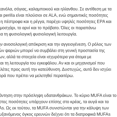
νόλα, σόγιας, καλαμποκιού και ηλίανθου. Σε αντίθεση με τα
perilla είναι πλούσιοι σε ALA, ενώ σημαντικές ποσότητες
η πέστροφα και η ρέγγα, παρέχει υψηλές ποσότητες EPA και
 μοσχάρι, το αρνί και το πρόβατο. Όλες οι παραπάνω
α τη φυσιολογική φυσιολογική λειτουργία.
ην ανοσολογική απόκριση και την αγγειογένεση. Ο ρόλος των
ρών ψαριών μπορεί να συμβάλει στη γενική προστασία της
αλλά τα στοιχεία είναι ισχυρότερα για άτομα με
ι τη λειτουργία του εγκεφάλου. Αν και οι μηχανισμοί που
ελέτες προς αυτή την κατεύθυνση.
Δυστυχώς, αυτό δεν ισχύει
ορά που πρέπει να μελετηθεί περαιτέρω.
πάντηση στην πρόσληψη υδατανθράκων. Το κύριο MUFA είναι το
χιστες ποσότητες υπάρχουν επίσης στο κρέας, τα αυγά και τα
s. Ως εκ τούτου, τα MUFA συνιστώνται για την κάλυψη των
υξανόμενος όγκος ερευνών δείχνει ότι τα διατροφικά MUFAs