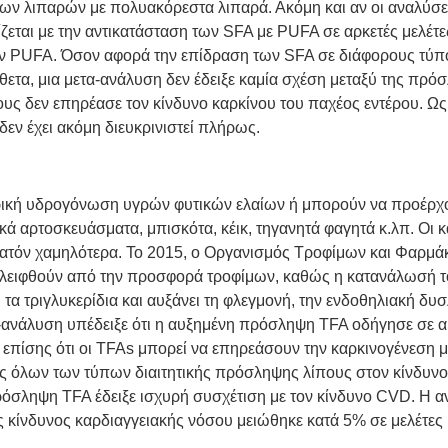
ν λιπαρών με πολυακόρεστα λιπαρά. Ακόμη και αν οι αναλύσεις
ζεται με την αντικατάσταση των SFA με PUFA σε αρκετές μελέτε
ων PUFA. Όσον αφορά την επίδραση των SFA σε διάφορους τύπο
ίθετα, μια μετα-ανάλυση δεν έδειξε καμία σχέση μεταξύ της πρ
ς δεν επηρέασε τον κίνδυνο καρκίνου του παχέος εντέρου. Ως
εν έχει ακόμη διευκρινιστεί πλήρως.
ερική υδρογόνωση υγρών φυτικών ελαίων ή μπορούν να προέρχον
 αρτοσκευάσματα, μπισκότα, κέικ, τηγανητά φαγητά κ.λπ. Οι κα
ατόν χαμηλότερα.
Το 2015, ο Οργανισμός Τροφίμων και Φαρμάκ
ξαλειφθούν από την προσφορά τροφίμων, καθώς η κατανάλωσή τ
τα τριγλυκερίδια και αυξάνει τη φλεγμονή, την ενδοθηλιακή δυ
α-ανάλυση υπέδειξε ότι η αυξημένη πρόσληψη TFA οδήγησε σε α
επίσης ότι οι TFAs μπορεί να επηρεάσουν την καρκινογένεση
εις όλων των τύπων διαιτητικής πρόσληψης λίπους στον κίνδυ
ρόσληψη TFA έδειξε ισχυρή συσχέτιση με τον κίνδυνο CVD. Η α
ός κίνδυνος καρδιαγγειακής νόσου μειώθηκε κατά 5% σε μελέτε