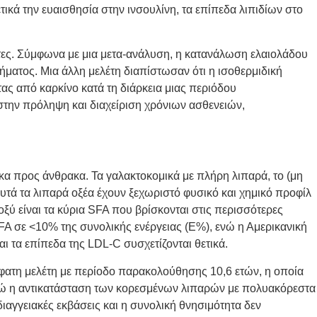
κά την ευαισθησία στην ινσουλίνη, τα επίπεδα λιπιδίων στο
ότητες. Σύμφωνα με μια μετα-ανάλυση, η κατανάλωση ελαιολάδου
τήματος.
Μια άλλη μελέτη
διαπίστωσαν ότι η ισοθερμιδική
ς από καρκίνο κατά τη διάρκεια μιας περιόδου
ην πρόληψη και διαχείριση χρόνιων ασθενειών,
α προς άνθρακα. Τα γαλακτοκομικά με πλήρη λιπαρά, το (μη
υτά τα λιπαρά οξέα έχουν ξεχωριστό φυσικό και χημικό προφίλ
ό οξύ είναι τα κύρια SFA που βρίσκονται στις περισσότερες
SFA σε <10% της συνολικής ενέργειας (E%), ενώ η Αμερικανική
 τα επίπεδα της LDL-C συσχετίζονται θετικά.
όσφατη μελέτη με περίοδο παρακολούθησης 10,6 ετών, η οποία
ενώ η αντικατάσταση των κορεσμένων λιπαρών με πολυακόρεστα
ιαγγειακές εκβάσεις και η συνολική θνησιμότητα δεν