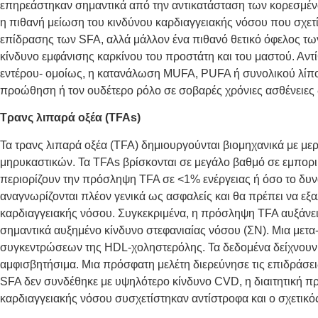
επηρεάστηκαν σημαντικά από την αντικατάσταση των κορεσμένω
η πιθανή μείωση του κινδύνου καρδιαγγειακής νόσου που σχετί
επίδρασης των SFA, αλλά μάλλον ένα πιθανό θετικό όφελος τ
κίνδυνο εμφάνισης καρκίνου του προστάτη και του μαστού.
Αντ
εντέρου- ομοίως, η κατανάλωση MUFA, PUFA ή συνολικού λίπου
προώθηση ή τον ουδέτερο ρόλο σε σοβαρές χρόνιες ασθένειες δ
Τρανς λιπαρά οξέα (TFAs)
Τα τρανς λιπαρά οξέα (TFA) δημιουργούνται βιομηχανικά με μ
μηρυκαστικών. Τα TFAs βρίσκονται σε μεγάλο βαθμό σε εμπορικά
περιορίζουν την πρόσληψη TFA σε <1% ενέργειας ή όσο το δυν
αναγνωρίζονται πλέον γενικά ως ασφαλείς και θα πρέπει να ε
καρδιαγγειακής νόσου. Συγκεκριμένα, η πρόσληψη TFA αυξάνει 
σημαντικά αυξημένο κίνδυνο στεφανιαίας νόσου (ΣΝ). Μια μετ
συγκεντρώσεων της HDL-χοληστερόλης. Τα δεδομένα δείχνουν 
αμφισβητήσιμα. Μια πρόσφατη μελέτη διερεύνησε τις επιδράσ
SFA δεν συνδέθηκε με υψηλότερο κίνδυνο CVD, η διαιτητική π
καρδιαγγειακής νόσου συσχετίστηκαν αντίστροφα και ο σχετικ