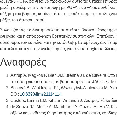
ωμέγα-3 PUFA φαίνεται να προκαλούν αυτές τις θετικές επιδράσ
μελέτη συνέκρινε την υπερτροφή με PUFA με SFA σε συνθήκε
αύξηση του βάρους, κυρίως μέσω της επέκτασης του σπλαχνικ
μάζας του άπαχου ιστού.
Συνοψίζοντας, τα διαιτητικά λίπη αποτελούν βασικό μέρος της
ενέργεια και η απορρόφηση θρεπτικών συστατικών. Επιπλέον, η
σύνδρομο, τον καρκίνο και την κατάθλιψη. Επομένως, δεν υπάρ
αποτελέσματα για την υγεία, κυρίως για την αποτυχία απώλειας
Αναφορές
Astrup A, Magkos F, Bier DM, Brenna JT, de Oliveira Otto
πρόταση για συστάσεις με βάση τα τρόφιμα: JACC State-of
Bojková B, Winklewski PJ, Wszedybyl-Winlewska M. Διατροφ
DOI:
10.3390/ijms21114114
Custers, Emma EM, Kiliaan, Amanda J. Διατροφικά λιπίδι
de Souza RJ, Mente A, Maroleanu A, Cozma AI, Ha V, K
οξέων και κίνδυνος θνησιμότητας από κάθε αιτία, καρδι