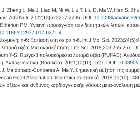
J, Zheng L, Ma J, Liao M, Ni W, Liu T, Liu D, Ma W, Han S, Zhu
ν. Adv Nutr. 2022;13(6):2217-2236. DOI:
10.1093/advances/
-Etherton PM. Υγιεινή προσέγγιση των διαιτητικών λιπών: κατα
10.1186/s12937-017-0271-4
φλεγμονή: n-6: Εστίαση στη σειρά n-6. Int J Mol Sci. 2023;24(5):
λιπαρά οξέα: Μια ανασκόπηση. Life Sci. 2018;203:255-267. DO
eum Y-S. Ωμέγα-3 πολυακόρεστα λιπαρά οξέα (PUFAS): Αναδυόμε
η. Αντιοξειδωτικά (Βασιλεία). 2021;10(10):1627. DOI:
10.3390/
al LJ, Maldonado-Contreras A, Ma Y. Σημαντική αύξηση της σ
rican Heart Association. Θρεπτικά συστατικά. 2018;10(10):148
αρών οξέων και κίνδυνος καρδιαγγειακής νόσου: μετα-ανάλυση με