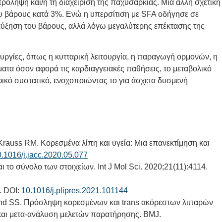
πρόληψη και/ή τη διαχείριση της παχυσαρκίας. Μια άλλη σχετική
υ βάρους κατά 3%. Ενώ η υπερσίτιση με SFA οδήγησε σε
αύξηση του βάρους, αλλά λόγω μεγαλύτερης επέκτασης της
ουργίες, όπως η κυτταρική λειτουργία, η παραγωγή ορμονών, η
ατα όσον αφορά τις καρδιαγγειακές παθήσεις, το μεταβολικό
φικό συστατικό, ενοχοποιώντας το για άσχετα δυσμενή
, Krauss RM. Κορεσμένα λίπη και υγεία: Μια επανεκτίμηση και
.1016/j.jacc.2020.05.077
 το σύνολο των στοιχείων. Int J Mol Sci. 2020;21(11):4114.
. DOI:
10.1016/j.plipres.2021.101144
nand SS. Πρόσληψη κορεσμένων και trans ακόρεστων λιπαρών
 και μετα-ανάλυση μελετών παρατήρησης. BMJ.