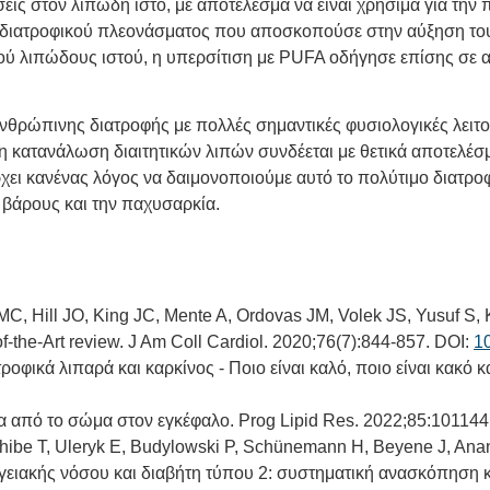
εις στον λιπώδη ιστό, με αποτέλεσμα να είναι χρήσιμα για την 
ς διατροφικού πλεονάσματος που αποσκοπούσε στην αύξηση το
ού λιπώδους ιστού, η υπερσίτιση με PUFA οδήγησε επίσης σε 
 ανθρώπινης διατροφής με πολλές σημαντικές φυσιολογικές λειτ
 κατανάλωση διαιτητικών λιπών συνδέεται με θετικά αποτελέσμ
χει κανένας λόγος να δαιμονοποιούμε αυτό το πολύτιμο διατρο
 βάρους και την παχυσαρκία.
 MC, Hill JO, King JC, Mente A, Ordovas JM, Volek JS, Yusuf S
-the-Art review. J Am Coll Cardiol. 2020;76(7):844-857. DOI:
10
ικά λιπαρά και καρκίνος - Ποιο είναι καλό, ποιο είναι κακό και
α από το σώμα στον εγκέφαλο. Prog Lipid Res. 2022;85:101144
ishibe T, Uleryk E, Budylowski P, Schünemann H, Beyene J, A
αγγειακής νόσου και διαβήτη τύπου 2: συστηματική ανασκόπηση