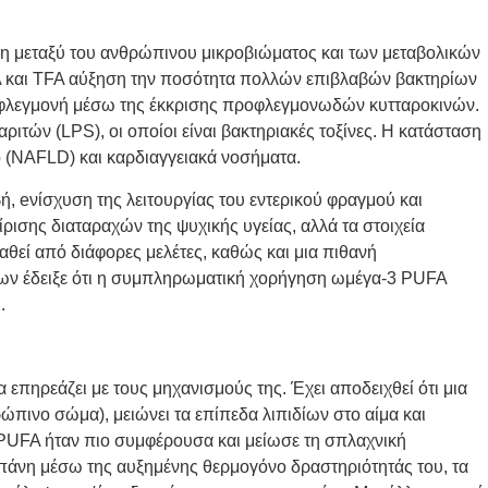
έση μεταξύ του ανθρώπινου μικροβιώματος και των μεταβολικών
 και TFA
αύξηση
την ποσότητα πολλών επιβλαβών βακτηρίων
 φλεγμονή μέσω της έκκρισης προφλεγμονωδών κυτταροκινών.
ιτών (LPS), οι οποίοι είναι βακτηριακές τοξίνες. Η κατάσταση
σο (NAFLD) και καρδιαγγειακά νοσήματα.
ή, e
νίσχυση της λειτουργίας του εντερικού φραγμού και
ισης διαταραχών της ψυχικής υγείας, αλλά τα στοιχεία
θεί από διάφορες μελέτες, καθώς και μια πιθανή
ν έδειξε ότι
η συμπληρωματική χορήγηση ωμέγα-3 PUFA
.
 επηρεάζει με τους μηχανισμούς της. Έχει αποδειχθεί ότι μια
πινο σώμα), μειώνει τα επίπεδα λιπιδίων στο αίμα και
UFA ήταν πιο συμφέρουσα και μείωσε τη σπλαχνική
απάνη μέσω της αυξημένης θερμογόνο δραστηριότητάς του, τα