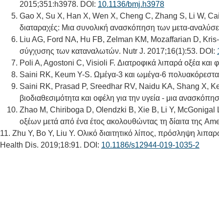
2015;351:h3978. DOI:
10.1136/bmj.h3978
Gao X, Su X, Han X, Wen X, Cheng C, Zhang S, Li W, Cai 
διαταραχές: Μια συνολική ανασκόπηση των μετα-αναλύσεω
Liu AG, Ford NA, Hu FB, Zelman KM, Mozaffarian D, Kris
σύγχυσης των καταναλωτών. Nutr J. 2017;16(1):53. DOI:
Poli A, Agostoni C, Visioli F. Διατροφικά λιπαρά οξέα και 
Saini RK, Keum Y-S. Ωμέγα-3 και ωμέγα-6 πολυακόρεστα 
Saini RK, Prasad P, Sreedhar RV, Naidu KA, Shang X, K
βιοδιαθεσιμότητα και οφέλη για την υγεία - μια ανασκόπησ
Zhao M, Chiriboga D, Olendzki B, Xie B, Li Y, McGonig
οξέων μετά από ένα έτος ακολουθώντας τη δίαιτα της Ame
11. Zhu Y, Bo Y, Liu Y. Ολικό διαιτητικό λίπος, πρόσληψη λιπ
Health Dis. 2019;18:91. DOI:
10.1186/s12944-019-1035-2