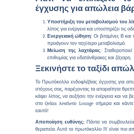
έγχυσης για απώλεια βά
Υποστήριξη του μεταβολισμού του λί
λίπος για ενέργεια και υποστηρίζει τις 
Ενεργειακή ώθηση
: Οι βιταμίνες Β κα
προάγουν τον ταχύτερο μεταβολισμό.
Μείωση της λαχτάρας
: Σταθεροποιε
επιθυμίας για υδατάνθρακες και ζάχαρη.
Ξεκινήστε το ταξίδι απώ
Το Πρωτόκολλο ενδοφλέβιας έγχυσης για απώλ
στόχους σας, παρέχοντας τα απαραίτητα θρεπτ
κάψει λίπος, να αυξήσει την ενέργεια και να β
στο Qeliza Aesthetic Lounge σήμερα και κάν
εαυτό!
Αποποίηση ευθύνης:
Πάντα να συμβουλεύεσ
θεραπεία. Αυτό το πρωτόκολλο IV είναι πιο α