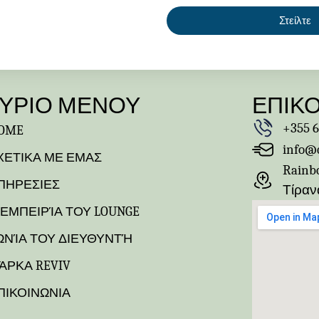
Στείλτε
ΥΡΙΟ ΜΕΝΟΥ
ΕΠΙΚ
+355 6
OME
info@q
ΧΕΤΙΚΑ ΜΕ ΕΜΑΣ
Rainbo
ΠΗΡΕΣΙΕΣ
Τίραν
 ΕΜΠΕΙΡΊΑ ΤΟΥ LOUNGE
ΩΝΊΑ ΤΟΥ ΔΙΕΥΘΥΝΤΉ
ΆΡΚΑ REVIV
ΠΙΚΟΙΝΩΝΙΑ