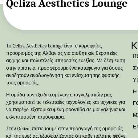
Qeliza Aesthetics Lounge
Κ
Το Qeliza Aesthetics Lounge είναι ο κορυφαίος
προορισμός της Αλβανίας για αισθητικές θεραπείες
H
αιχμής και πολυτελείς υπηρεσίες ευεξίας. Με δέσμευση
Σ
στην αριστεία, προσφέρουμε ένα καταφύγιο για όσους
αναζητούν αναζωογόνηση και ενίσχυση της φυσικής
Υ
τους ομορφιάς.
Η
Η ομάδα των εξειδικευμένων επαγγελματιών μας
χρησιμοποιεί τις τελευταίες τεχνολογίες και τεχνικές για
Γ
να παρέχει εξατομικευμένη φροντίδα σε μια γαλήνια και
Μ
εκλεπτυσμένη ατμόσφαιρα.
Ε
Στην Qeliza, πιστεύουμε στην προαγωγή της ομορφιάς
και της ευεξίας, εξασφαλίζοντας ότι κάθε πελάτης φεύγει