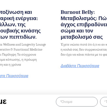
τοξίνωση και
Burnout Belly:
αρική ενέργεια:
Μεταβολισμός: Πώ
άλλων, της
άγχος επιβραδύνει
ουβικής κινάσης
σώμα και τον
 των πεπτιδίων.
μεταβολισμό σας
za Wellness and Longevity Lounge
Έχετε νιώσει ποτέ ότι ό,τι κι αν 
erative & Functional Medicine
η κοιλιά σας δεν συρρικνώνεται
on Περίληψη Τα σύγχρονα
δεν έχει να κάνει πάντα με το φ
ομα κόπωσης, η πρόωρη
η και η χρόνια
Διαβάστε Περισσότερα
στε Περισσότερα
με