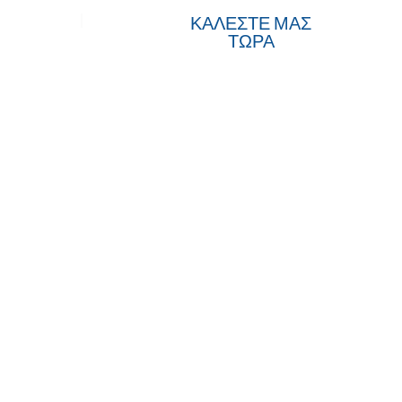
όντα
ΚΑΛΕΣΤΕ ΜΑΣ
ΤΩΡΑ
άρους με τη
za Aesthetic