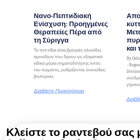
Νανο-Πεптиδιακή
Απο
Ενίσχυση: Προηγμένες
κυττ
Θεραπείες Πέρα από
Μετ
τη Σύριγγα
πυρ
και
Τα πεπτίδια είναι βραχείες αλυσίδες
αμινοξέων που δρουν ως εξαιρετικά
By Qeli
ειδικά μόρια σηματοδότησης εντός
- Regen
του σώματος, ρυθμίζοντας ουσιώδεις
Divisi
βιολογικές
σύνδρ
γήρανσ
Διαβάστε Περισσότερα
Διαβά
Κλείστε το ραντεβού σας 