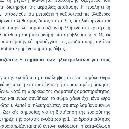
x, τη μέγιστη ικανότητα πρόσληψης οξυγόνου του
α τη διατήρηση της αερόβιας απόδοσης. Η προληπτική
αποδειχθεί ότι μετριάζει ή καθυστερεί τις βλαβερές
μένοι πληθυσμοί, όπως τα παιδιά, οι ηλικιωμένοι και
κα, μπορεί να παρουσιάζουν αμβλυμένη απόκριση στη
ν αίσθηση και μόνο ακόμη πιο προβληματική 5. Ως εκ
α πιο στρατηγική προσέγγιση της ενυδάτωσης, αντί να
ς καθυστερημένο σήμα της δίψας.
ειάζεστε: Η σημασία των ηλεκτρολυτών για τους
για την ενυδάτωση, η αντίληψη ότι είναι το μόνο υγρό
η διάρκεια και μετά από έντονη ή παρατεταμένη άσκηση,
ν 6. Κατά τη διάρκεια της σωματικής δραστηριότητας,
εστές και υγρές συνθήκες, το σώμα χάνει όχι μόνο νερό
ρώτα 1. Αυτοί οι ηλεκτρολύτες, συμπεριλαμβανομένων
ναι ζωτικής σημασίας για τη διατήρηση της ευαίσθητης
τήριξη της σωστής ενυδάτωσης 1. Για δραστηριότητες
χαρακτηρίζονται από έντονη εφίδρωση, η κατανάλωση