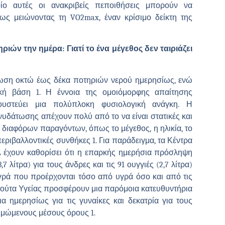
ίο αυτές οι ανακριβείς πεποιθήσεις μπορούν να
ίως μειώνοντας τη VO2max, έναν κρίσιμο δείκτη της
ιών την ημέρα: Γιατί το ένα μέγεθος δεν ταιριάζει
ωση οκτώ έως δέκα ποτηριών νερού ημερησίως, ενώ
νική βάση 1. Η έννοια της ομοιόμορφης απαίτησης
υστεύει μια πολύπλοκη φυσιολογική ανάγκη. Η
 ενυδάτωσης απέχουν πολύ από το να είναι στατικές και
 διαφόρων παραγόντων, όπως το μέγεθος, η ηλικία, το
εριβαλλοντικές συνθήκες 1. Για παράδειγμα, τα Κέντρα
έχουν καθορίσει ότι η επαρκής ημερήσια πρόσληψη
7 λίτρα) για τους άνδρες και τις 91 ουγγιές (2,7 λίτρα)
υγρά που προέρχονται τόσο από υγρά όσο και από τις
τούτα Υγείας προσφέρουν μια παρόμοια κατευθυντήρια
α ημερησίως για τις γυναίκες και δεκατρία για τους
τιμώμενους μέσους όρους 1.