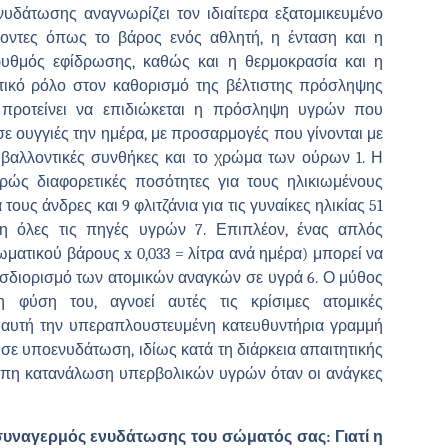
υδάτωσης αναγνωρίζει τον ιδιαίτερα εξατομικευμένο
οντες όπως το βάρος ενός αθλητή, η ένταση και η
ρυθμός εφίδρωσης, καθώς και η θερμοκρασία και η
τικό ρόλο στον καθορισμό της βέλτιστης πρόσληψης
 προτείνει να επιδιώκεται η πρόσληψη υγρών που
σε ουγγιές την ημέρα, με προσαρμογές που γίνονται με
ιβαλλοντικές συνθήκες και το χρώμα των ούρων 1. Η
ρώς διαφορετικές ποσότητες για τους ηλικιωμένους
τους άνδρες και 9 φλιτζάνια για τις γυναίκες ηλικίας 51
η όλες τις πηγές υγρών 7. Επιπλέον, ένας απλός
ματικού βάρους x 0,033 = λίτρα ανά ημέρα) μπορεί να
οσδιορισμό των ατομικών αναγκών σε υγρά 6. Ο μύθος
 φύση του, αγνοεί αυτές τις κρίσιμες ατομικές
ε αυτή την υπεραπλουστευμένη κατευθυντήρια γραμμή
 σε υποενυδάτωση, ιδίως κατά τη διάρκεια απαιτητικής
κοπη κατανάλωση υπερβολικών υγρών όταν οι ανάγκες
 συναγερμός ενυδάτωσης του σώματός σας: Γιατί η