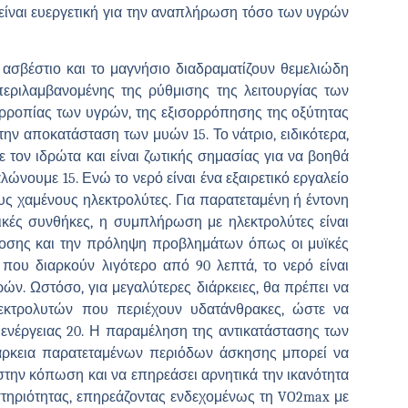
ίναι ευεργετική για την αναπλήρωση τόσο των υγρών
ο ασβέστιο και το μαγνήσιο διαδραματίζουν θεμελιώδη
περιλαμβανομένης της ρύθμισης της λειτουργίας των
ορροπίας των υγρών, της εξισορρόπησης της οξύτητας
στην αποκατάσταση των μυών 15. Το νάτριο, ειδικότερα,
ε τον ιδρώτα και είναι ζωτικής σημασίας για να βοηθά
ώνουμε 15. Ενώ το νερό είναι ένα εξαιρετικό εργαλείο
ους χαμένους ηλεκτρολύτες. Για παρατεταμένη ή έντονη
ικές συνθήκες, η συμπλήρωση με ηλεκτρολύτες είναι
δοσης και την πρόληψη προβλημάτων όπως οι μυϊκές
που διαρκούν λιγότερο από 90 λεπτά, το νερό είναι
ρών. Ωστόσο, για μεγαλύτερες διάρκειες, θα πρέπει να
λεκτρολυτών που περιέχουν υδατάνθρακες, ώστε να
ενέργειας 20. Η παραμέληση της αντικατάστασης των
διάρκεια παρατεταμένων περιόδων άσκησης μπορεί να
την κόπωση και να επηρεάσει αρνητικά την ικανότητα
ηριότητας, επηρεάζοντας ενδεχομένως τη VO2max με