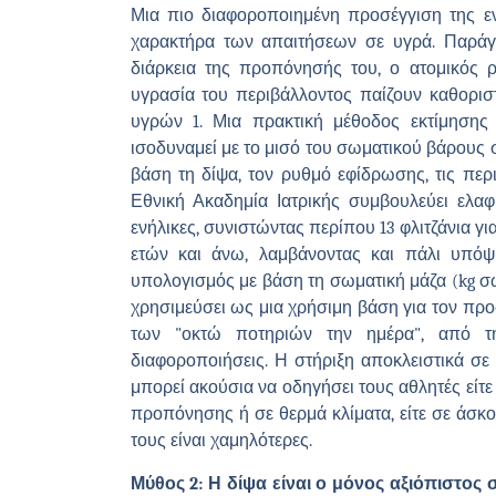
Μια πιο διαφοροποιημένη προσέγγιση της εν
χαρακτήρα των απαιτήσεων σε υγρά. Παράγ
διάρκεια της προπόνησής του, ο ατομικός 
υγρασία του περιβάλλοντος παίζουν καθορισ
υγρών 1. Μια πρακτική μέθοδος εκτίμησης
ισοδυναμεί με το μισό του σωματικού βάρους 
βάση τη δίψα, τον ρυθμό εφίδρωσης, τις περ
Εθνική Ακαδημία Ιατρικής συμβουλεύει ελαφ
ενήλικες, συνιστώντας περίπου 13 φλιτζάνια για 
ετών και άνω, λαμβάνοντας και πάλι υπόψ
υπολογισμός με βάση τη σωματική μάζα (kg σω
χρησιμεύσει ως μια χρήσιμη βάση για τον πρ
των "οκτώ ποτηριών την ημέρα", από τη
διαφοροποιήσεις. Η στήριξη αποκλειστικά σ
μπορεί ακούσια να οδηγήσει τους αθλητές είτε
προπόνησης ή σε θερμά κλίματα, είτε σε άσ
τους είναι χαμηλότερες.
Μύθος 2: Η δίψα είναι ο μόνος αξιόπιστος