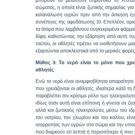
μπορούν να μειώσουν σημαντικά τη VO2ma
σώματος, η οποία είναι ζωτικής σημασίας γι
κατανάλωση υγρών πριν από την άσκηση έχει 
συνέπειες της αφυδάτωσης 10. Επιπλέον, ορισ
τα άτομα που λαμβάνουν συγκεκριμένα φάρμα
δίψα, καθιστώντας την εξάρτηση από αυτή τη
τούτου, οι αθλητές πρέπει να υιοθετήσουν μι
εξαρτώνται αποκλειστικά από το μερικές φορέ
Μύθος 3: Το νερό είναι το μόνο που χρ
αθλητές
Ενώ το νερό είναι αναμφισβήτητα απαραίτητο 
που χρειάζονται οι αθλητές, ιδιαίτερα κατά τ
παραβλέπει τον κρίσιμο ρόλο των ηλεκτρολυτώ
ιδίως όταν αυτή είναι επίπονη ή γίνεται σε ζ
αλλά και ζωτικούς ηλεκτρολύτες μέσω του ιδ
του νατρίου, του χλωρίου και του καλίου, εί
ισορροπίας των υγρών στο σώμα και την υποσ
που διαρκούν 60 λεπτά ή περισσότερο ή που 