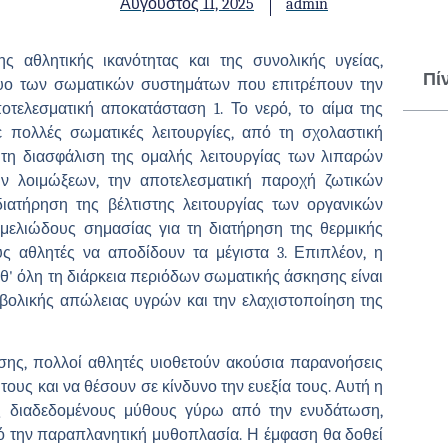
Αύγουστος 11, 2025
admin
ς αθλητικής ικανότητας και της συνολικής υγείας,
Πί
τυο των σωματικών συστημάτων που επιτρέπουν την
τελεσματική αποκατάσταση 1. Το νερό, το αίμα της
ε πολλές σωματικές λειτουργίες, από τη σχολαστική
τη διασφάλιση της ομαλής λειτουργίας των λιπαρών
ν λοιμώξεων, την αποτελεσματική παροχή ζωτικών
ιατήρηση της βέλτιστης λειτουργίας των οργανικών
μελιώδους σημασίας για τη διατήρηση της θερμικής
ς αθλητές να αποδίδουν τα μέγιστα 3. Επιπλέον, η
 όλη τη διάρκεια περιόδων σωματικής άσκησης είναι
ρβολικής απώλειας υγρών και την ελαχιστοποίηση της
ης, πολλοί αθλητές υιοθετούν ακούσια παρανοήσεις
ς και να θέσουν σε κίνδυνο την ευεξία τους. Αυτή η
υς διαδεδομένους μύθους γύρω από την ενυδάτωση,
ό την παραπλανητική μυθοπλασία. Η έμφαση θα δοθεί