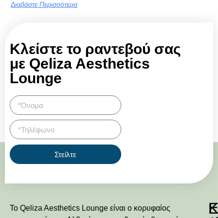
Διαβάστε Περισσότερα
Κλείστε το ραντεβού σας
με Qeliza Aesthetics
Lounge
Στείλτε
Κ
Ε
Το Qeliza Aesthetics Lounge είναι ο κορυφαίος