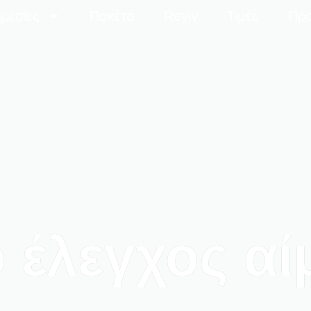
ρεσίες
Πακέτα
Reviv
Τιμές
Προ
 ο έλεγχος α